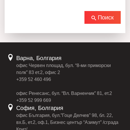
Поиск
Варна, Болгария
офис Червен площад, бул. “8-ми приморски
полк” 83 ет.2, офис 2
+359 52 460 496
офис Ренесанс, бул. “Вл. Варненчик” 81, ет.2
+359 52 999 669
София, Болгария
офис България, бул.”Гоце Делчев” 98, бл. 22,
вх.Б, ет.2, оф.1, Бизнес център “Азимут” /сграда
Крит/