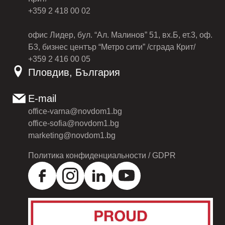
+359 2 418 00 02
офис Лидер, бул. “Ал. Малинов” 51, вх.Б, ет.3, оф.
Б3, бизнес център “Метро сити” /сграда Крит/
+359 2 416 00 05
Пловдив, България
E-mail
office-varna@novdom1.bg
office-sofia@novdom1.bg
marketing@novdom1.bg
Политика конфиденциальности / GDPR