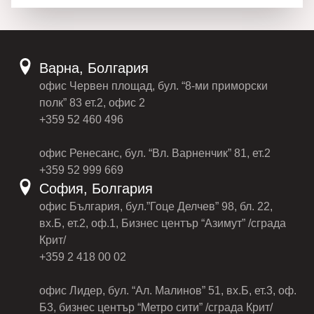
Варна, Болгария
офис Червен площад, бул. “8-ми приморски
полк” 83 ет.2, офис 2
+359 52 460 496
офис Ренесанс, бул. “Вл. Варненчик” 81, ет.2
+359 52 999 669
София, Болгария
офис България, бул.”Гоце Делчев” 98, бл. 22,
вх.Б, ет.2, оф.1, Бизнес център “Азимут” /сграда
Крит/
+359 2 418 00 02
офис Лидер, бул. “Ал. Малинов” 51, вх.Б, ет.3, оф.
Б3, бизнес център “Метро сити” /сграда Крит/