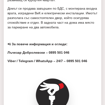
развиващ се курортен квартал.
Домът се продава завършен по БДС, с монтирана входна
врата, изградени ВиК и електрически инсталации. Имотът
разполага със самостоятелен двор, който осигурява
спокойствие и отдих. В задната част на дома има място
за паркиране на два автомобила.
📲
За повече информация и огледи:
Лъчезар Добролевски – 0895 501 046
Viber / Telegram / WhatsApp – 24/7 – 0895 501 046