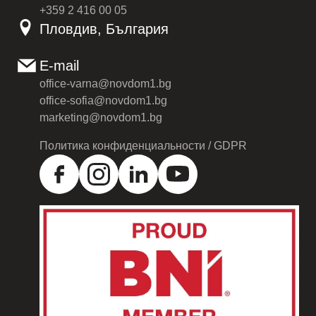
+359 2 416 00 05
Пловдив, България
E-mail
office-varna@novdom1.bg
office-sofia@novdom1.bg
marketing@novdom1.bg
Политика конфиденциальности / GDPR