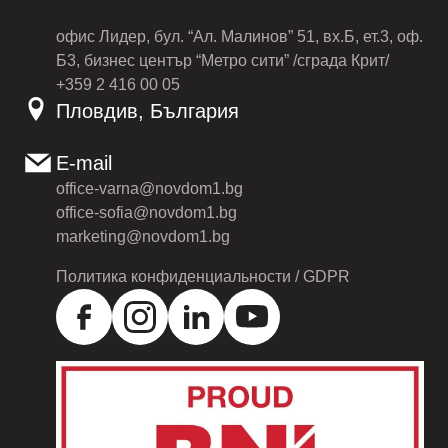
офис Лидер, бул. “Ал. Малинов” 51, вх.Б, ет.3, оф.
Б3, бизнес център “Метро сити” /сграда Крит/
+359 2 416 00 05
Пловдив, България
E-mail
office-varna@novdom1.bg
office-sofia@novdom1.bg
marketing@novdom1.bg
Политика конфиденциальности / GDPR