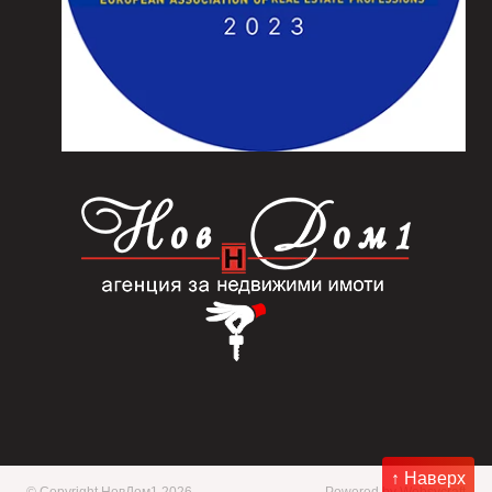
↑ Наверх
© Copyright НовДом1 2026
Powered by
Websycraft