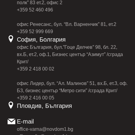
полк” 83 ет.2, офис 2
+359 52 460 496
офис Ренесанс, бул. “Вл. Варненчик” 81, ет.2
+359 52 999 669
София, Болгария
офис България, бул.”Гоце Делчев” 98, бл. 22,
вх.Б, ет.2, оф.1, Бизнес център “Азимут” /сграда
Крит/
+359 2 418 00 02
офис Лидер, бул. “Ал. Малинов” 51, вх.Б, ет.3, оф.
Б3, бизнес център “Метро сити” /сграда Крит/
+359 2 416 00 05
Пловдив, България
E-mail
office-varna@novdom1.bg