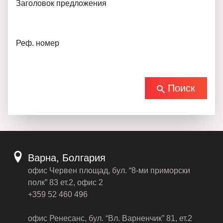
Заголовок предложения
Реф. номер
Поиск
Варна, Болгария
офис Червен площад, бул. “8-ми приморски
полк” 83 ет.2, офис 2
+359 52 460 496
офис Ренесанс, бул. “Вл. Варненчик” 81, ет.2