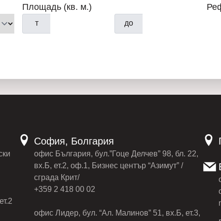
Площадь (кв. м.)
Ре
т
до
София, Болгария
ски
офис България, бул.”Гоце Делчев” 98, бл. 22,
вх.Б, ет.2, оф.1, Бизнес център “Азимут” /
сграда Крит/
+359 2 418 00 02
ет.2
офис Лидер, бул. “Ал. Малинов” 51, вх.Б, ет.3,