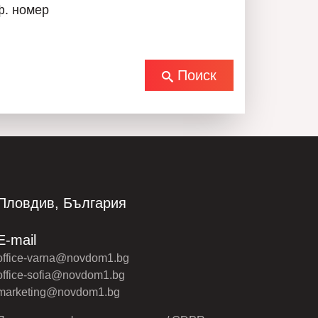
ф. номер
Поиск
Пловдив, България
E-mail
office-varna@novdom1.bg
office-sofia@novdom1.bg
marketing@novdom1.bg