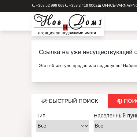
+359 52 999 669
+359 2 418 0002
OFFICE-VARNA@N
Ссылка на уже несуществующий о
Этот объект уже продан или недоступен! Найди
БЫСТРЫЙ ПОИСК
ПОИС
Тип
Населенный пун