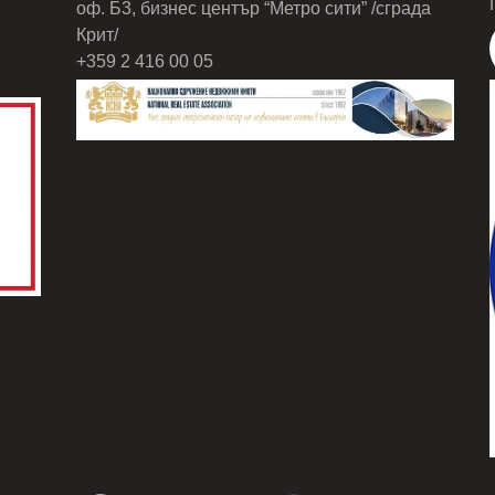
оф. Б3, бизнес център “Метро сити” /сграда
Крит/
+359 2 416 00 05