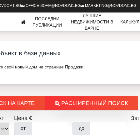
OVDOM1.BG
OFFICE-SOFIA@NOVDOM1.BG
MARKETING@NOVDOM1.BG
ЛУЧШИЕ
ПОСЛЕДНИ
НЕДВИЖИМОСТИ В
КАЛЬКУ
ПУБЛИКАЦИИ
ВАРНЕ
бъект в базе данных
те свой новый дом на странице Продажи!
К НА КАРТЕ
РАСШИРЕННЫЙ ПОИСК
кт
Цена €
За
от
до