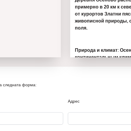
примерно в 20 км к сев
от курортов Златни пяс
живописной природы, 
поля.
Природа и климат
:
Осен
континентальным клим
видами на окружающие 
на следната форма:
Развитие и удобства
:
Де
магазины, детский сад 
делает ее предпочтите
Адрес
проживания или отдыха
Культурный и историче