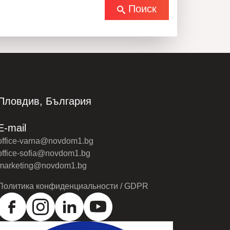
 получения дополнительной информации
Поиск
 уже сегодня!
:30 до 22:30 – 0895 550 157
но: 0895 550 157
0895 550 157
оров
Пловдив, България
E-mail
office-varna@novdom1.bg
office-sofia@novdom1.bg
marketing@novdom1.bg
Политика конфиденциальности / GDPR