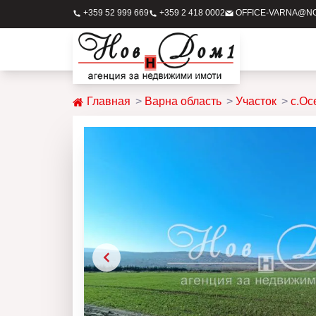
+359 52 999 669
+359 2 418 0002
OFFICE-VARNA@N
Главная
Варна область
Участок
с.Ос