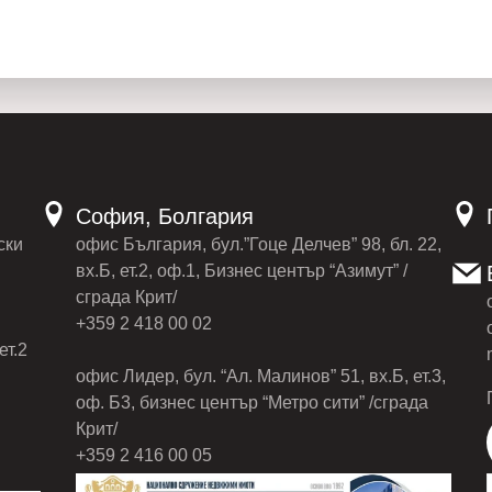
Свяжитесь с нами для
и организуйте просмотр
Телефон – Ежедневно с 8
Whatsapp – Круглосуточ
Viber – Круглосуточно: 
Telegram: 0895 550 157
Messenger : Васил Тод
София, Болгария
ски
офис България, бул.”Гоце Делчев” 98, бл. 22,
вх.Б, ет.2, оф.1, Бизнес център “Азимут” /
сграда Крит/
+359 2 418 00 02
ет.2
офис Лидер, бул. “Ал. Малинов” 51, вх.Б, ет.3,
оф. Б3, бизнес център “Метро сити” /сграда
Крит/
+359 2 416 00 05