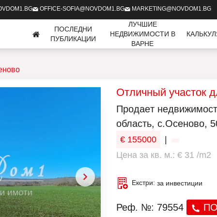
OVDOM1.BG
OFFICE-SOFIA@NOVDOM1.BG
MARKETING@NOVDOM1.BG
ЛУЧШИЕ
ПОСЛЕДНИ
НЕДВИЖИМОСТИ В
КАЛЬКУ
ПУБЛИКАЦИИ
ВАРНЕ
еново
Отличный участок д
Продаeт недвижимость
область, с.Осеново, 5
€ 155000
|
Цена за кв. м.: € 31 /m2
Екстри:
за инвестиции
Реф. №: 79554
ПО