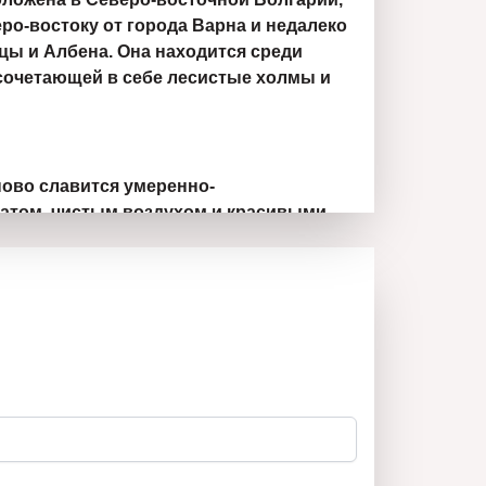
еро-востоку от города Варна и недалеко
цы и Албена. Она находится среди
сочетающей в себе лесистые холмы и
ово славится умеренно-
атом, чистым воздухом и красивыми
леса и холмы.
ревня предлагает удобства, такие как
и медицинский центр. Близость к Варне
льным местом для постоянного
.
ский интерес: Осеново обладает