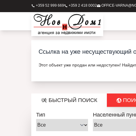
+359 52 999 669
+359 2 418 0002
OFFICE-VARNA@N
Ссылка на уже несуществующий о
Этот объект уже продан или недоступен! Найди
БЫСТРЫЙ ПОИСК
ПОИС
Тип
Населенный пун