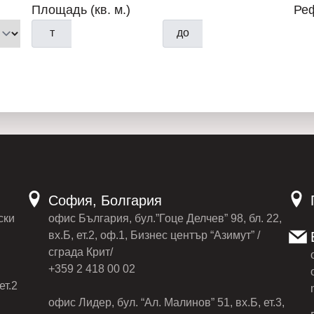
Площадь (кв. м.)
Ре
т
до
София, Болгария
ски
офис България, бул.”Гоце Делчев” 98, бл. 22,
вх.Б, ет.2, оф.1, Бизнес център “Азимут” /
сграда Крит/
+359 2 418 00 02
ет.2
офис Лидер, бул. “Ал. Малинов” 51, вх.Б, ет.3,