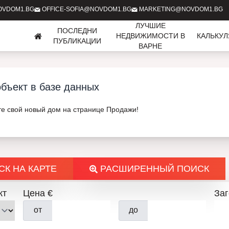
OVDOM1.BG
OFFICE-SOFIA@NOVDOM1.BG
MARKETING@NOVDOM1.BG
ЛУЧШИЕ
ПОСЛЕДНИ
НЕДВИЖИМОСТИ В
КАЛЬКУ
ПУБЛИКАЦИИ
ВАРНЕ
бъект в базе данных
те свой новый дом на странице Продажи!
К НА КАРТЕ
РАСШИРЕННЫЙ ПОИСК
кт
Цена €
За
от
до