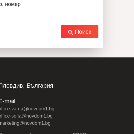
ф. номер
Поиск
Пловдив, България
E-mail
office-varna@novdom1.bg
office-sofia@novdom1.bg
marketing@novdom1.bg