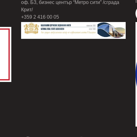
оф. Б3, бизнес център “Метро сити” /сграда
Крит/
+359 2 416 00 05