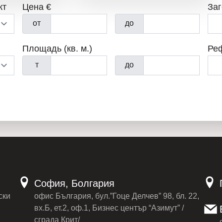
кт
Цена €
За
от
до
Площадь (кв. м.)
Ре
т
до
София, Болгария
ски
офис България, бул.”Гоце Делчев” 98, бл. 22,
вх.Б, ет.2, оф.1, Бизнес център “Азимут” /
сграда Крит/