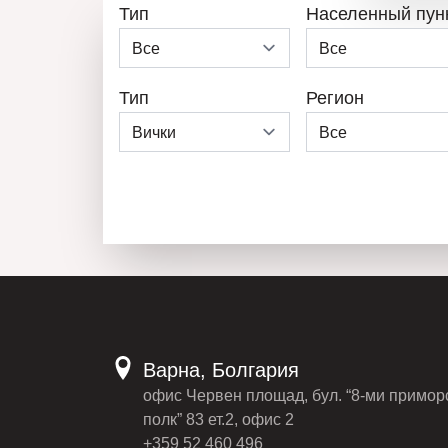
Тип
Населенный пун
Тип
Регион
Варна, Болгария
офис Червен площад, бул. “8-ми примор
полк” 83 ет.2, офис 2
+359 52 460 496