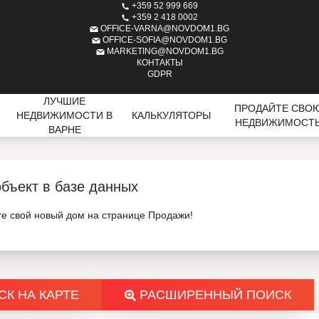
+359 52 999 669
+359 2 418 0002
OFFICE-VARNA@NOVDOM1.BG
OFFICE-SOFIA@NOVDOM1.BG
MARKETING@NOVDOM1.BG
КОНТАКТЫ
GDPR
ЛУЧШИЕ
ПРОДАЙТЕ СВО
НЕДВИЖИМОСТИ В
КАЛЬКУЛЯТОРЫ
НЕДВИЖИМОСТ
ВАРНЕ
бъект в базе данных
те свой новый дом на странице Продажи!
К НА КАРТЕ
РАСШИРЕННЫЙ ПОИСК