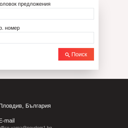
головок предложения
ф. номер
Поиск
Пловдив, България
E-mail
office-varna@novdom1.bg