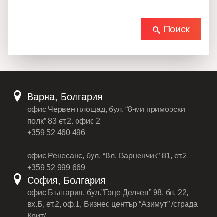
Поиск
Варна, Болгария
офис Червен площад, бул. “8-ми приморски
полк” 83 ет.2, офис 2
+359 52 460 496
офис Ренесанс, бул. “Вл. Варненчик” 81, ет.2
+359 52 999 669
София, Болгария
офис България, бул.”Гоце Делчев” 98, бл. 22,
вх.Б, ет.2, оф.1, Бизнес център “Азимут” /сграда
Крит/