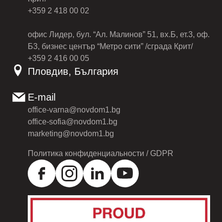
+359 2 418 00 02
офис Лидер, бул. “Ал. Малинов” 51, вх.Б, ет.3, оф.
Б3, бизнес център “Метро сити” /сграда Крит/
+359 2 416 00 05
Пловдив, България
E-mail
office-varna@novdom1.bg
office-sofia@novdom1.bg
marketing@novdom1.bg
Политика конфиденциальности / GDPR