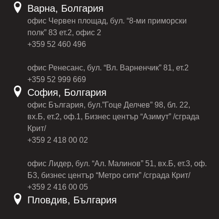
Варна, Болгария
офис Червен площад, бул. “8-ми приморски
полк” 83 ет.2, офис 2
+359 52 460 496
офис Ренесанс, бул. “Вл. Варненчик” 81, ет.2
+359 52 999 669
София, Болгария
офис България, бул.”Гоце Делчев” 98, бл. 22,
вх.Б, ет.2, оф.1, Бизнес център “Азимут” /сграда
Крит/
+359 2 418 00 02
офис Лидер, бул. “Ал. Малинов” 51, вх.Б, ет.3, оф.
Б3, бизнес център “Метро сити” /сграда Крит/
+359 2 416 00 05
Пловдив, България