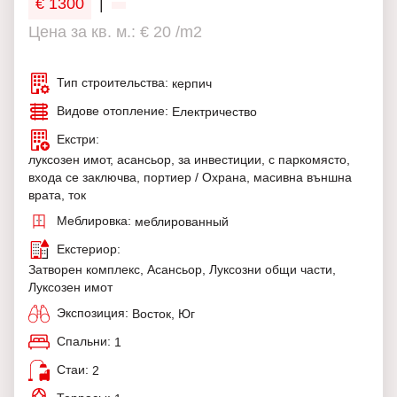
€ 1300
|
Цена за кв. м.: € 20 /m2
Тип строительства:
керпич
Видове отопление:
Електричество
Екстри:
луксозен имот, асансьор, за инвестиции, с паркомясто,
входа се заключва, портиер / Охрана, масивна външна
врата, ток
Меблировка:
меблированный
Екстериор:
Затворен комплекс, Асансьор, Луксозни общи части,
Луксозен имот
Экспозиция:
Восток, Юг
Спальни:
1
Стаи:
2