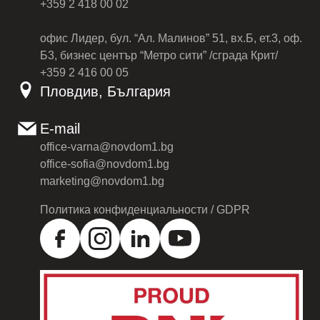
+359 2 418 00 02
офис Лидер, бул. “Ал. Малинов” 51, вх.Б, ет.3, оф.
Б3, бизнес център “Метро сити” /сграда Крит/
+359 2 416 00 05
Пловдив, България
E-mail
office-varna@novdom1.bg
office-sofia@novdom1.bg
marketing@novdom1.bg
Политика конфиденциальности / GDPR