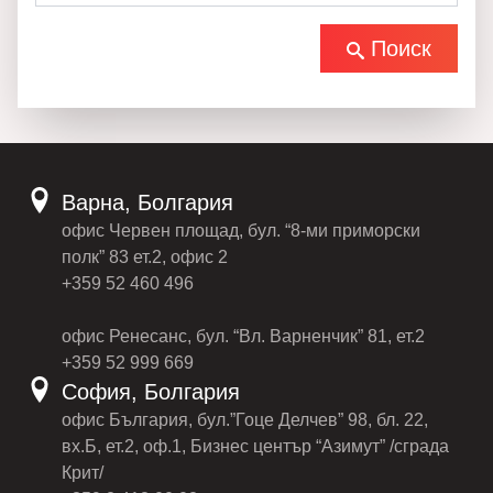
Поиск
Варна, Болгария
офис Червен площад, бул. “8-ми приморски
полк” 83 ет.2, офис 2
+359 52 460 496
офис Ренесанс, бул. “Вл. Варненчик” 81, ет.2
+359 52 999 669
София, Болгария
офис България, бул.”Гоце Делчев” 98, бл. 22,
вх.Б, ет.2, оф.1, Бизнес център “Азимут” /сграда
Крит/