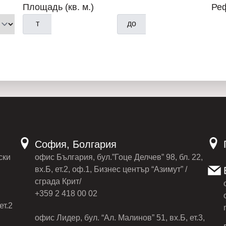
Площадь (кв. м.)
Ре
т
до
София, Болгария
ски
офис България, бул.”Гоце Делчев” 98, бл. 22,
вх.Б, ет.2, оф.1, Бизнес център “Азимут” /
сграда Крит/
+359 2 418 00 02
ет.2
офис Лидер, бул. “Ал. Малинов” 51, вх.Б, ет.3,