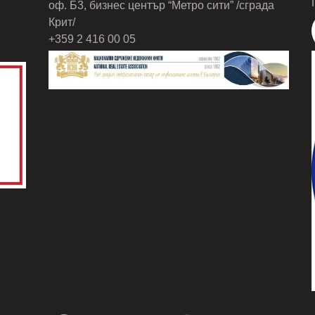
оф. Б3, бизнес център “Метро сити” /сграда
Крит/
+359 2 416 00 05