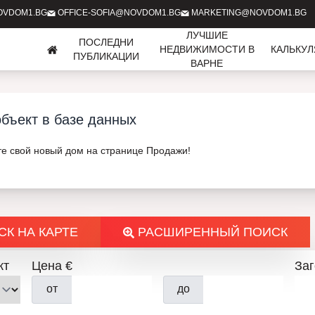
OVDOM1.BG
OFFICE-SOFIA@NOVDOM1.BG
MARKETING@NOVDOM1.BG
ЛУЧШИЕ
ПОСЛЕДНИ
НЕДВИЖИМОСТИ В
КАЛЬКУ
ПУБЛИКАЦИИ
ВАРНЕ
бъект в базе данных
те свой новый дом на странице Продажи!
К НА КАРТЕ
РАСШИРЕННЫЙ ПОИСК
кт
Цена €
За
от
до