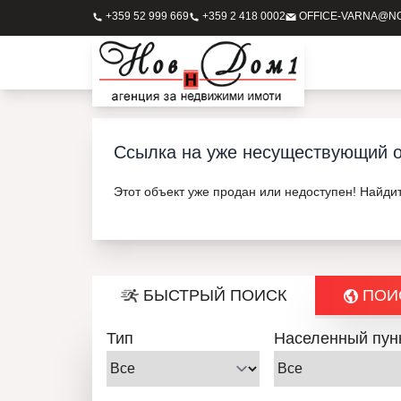
+359 52 999 669
+359 2 418 0002
OFFICE-VARNA@N
Ссылка на уже несуществующий о
Этот объект уже продан или недоступен! Найди
БЫСТРЫЙ ПОИСК
ПОИС
Тип
Населенный пун