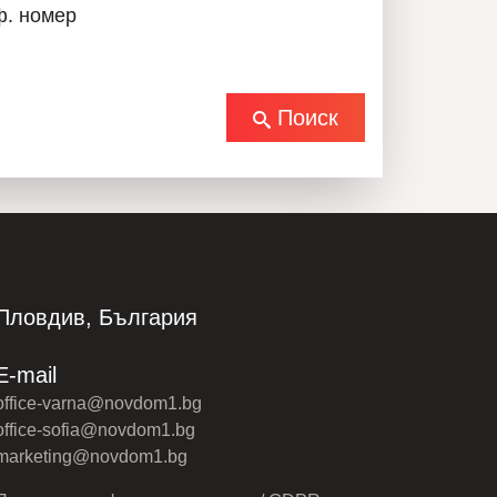
ф. номер
Поиск
Пловдив, България
E-mail
office-varna@novdom1.bg
office-sofia@novdom1.bg
marketing@novdom1.bg