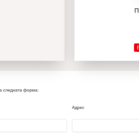
П
на следната форма:
Адрес