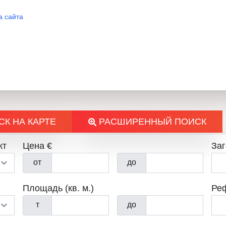
а сайта
К НА КАРТЕ
РАСШИРЕННЫЙ ПОИСК
кт
Цена €
За
от
до
Площадь (кв. м.)
Ре
т
до