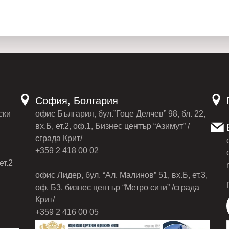
София, Болгария
ски
офис България, бул.”Гоце Делчев” 98, бл. 22,
вх.Б, ет.2, оф.1, Бизнес център “Азимут” /
сграда Крит/
+359 2 418 00 02
ет.2
офис Лидер, бул. “Ал. Малинов” 51, вх.Б, ет.3,
оф. Б3, бизнес център “Метро сити” /сграда
Крит/
+359 2 416 00 05