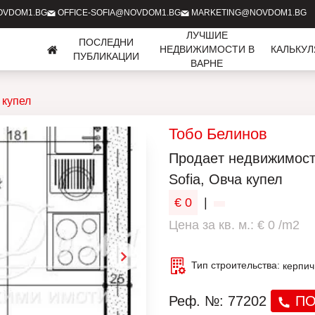
OVDOM1.BG
OFFICE-SOFIA@NOVDOM1.BG
MARKETING@NOVDOM1.BG
ЛУЧШИЕ
ПОСЛЕДНИ
НЕДВИЖИМОСТИ В
КАЛЬКУ
ПУБЛИКАЦИИ
ВАРНЕ
 купел
Тобо Белинов
Продаeт недвижимост
Sofia, Овча купел
€ 0
|
Цена за кв. м.: € 0 /m2
Тип строительства:
керпич
Реф. №: 77202
ПО