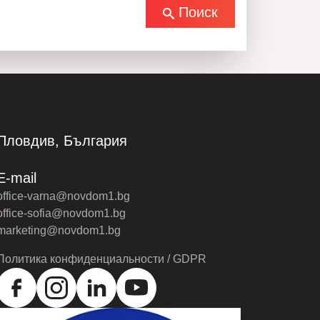
Поиск
Пловдив, България
E-mail
office-varna@novdom1.bg
office-sofia@novdom1.bg
marketing@novdom1.bg
Политика конфиденциальности / GDPR