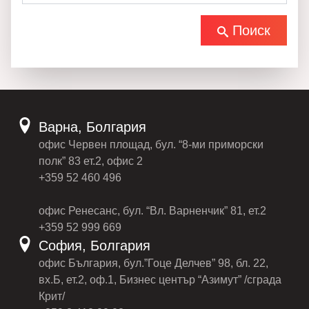
Поиск
Варна, Болгария
офис Червен площад, бул. “8-ми приморски
полк” 83 ет.2, офис 2
+359 52 460 496
офис Ренесанс, бул. “Вл. Варненчик” 81, ет.2
+359 52 999 669
София, Болгария
офис България, бул.”Гоце Делчев” 98, бл. 22,
вх.Б, ет.2, оф.1, Бизнес център “Азимут” /сграда
Крит/