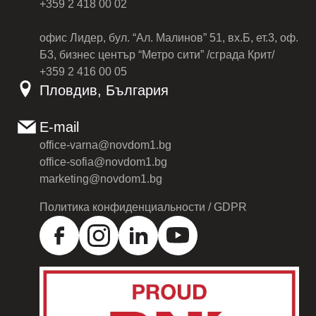
+359 2 418 00 02
офис Лидер, бул. “Ал. Малинов” 51, вх.Б, ет.3, оф.
Б3, бизнес център “Метро сити” /сграда Крит/
+359 2 416 00 05
Пловдив, България
E-mail
office-varna@novdom1.bg
office-sofia@novdom1.bg
marketing@novdom1.bg
Политика конфиденциальности / GDPR