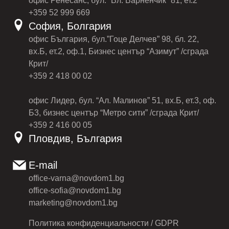
офис Ренесанс, бул. “Вл. Варненчик” 81, ет.2
+359 52 999 669
София, Болгария
офис България, бул.”Гоце Делчев” 98, бл. 22,
вх.Б, ет.2, оф.1, Бизнес център “Азимут” /сграда
Крит/
+359 2 418 00 02
офис Лидер, бул. “Ал. Малинов” 51, вх.Б, ет.3, оф.
Б3, бизнес център “Метро сити” /сграда Крит/
+359 2 416 00 05
Пловдив, България
E-mail
office-varna@novdom1.bg
office-sofia@novdom1.bg
marketing@novdom1.bg
Политика конфиденциальности / GDPR