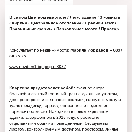
В самом Цветном квартале / Люкс здание / 3 комнаты
/ Кирпич / Центральное отопление / Средний этаж /
Правильные формы / Парковочное место / Простор
Консультант по недвижимости:
Мариян Йорданов – 0897
84 25 25
www.novdom1.bg реф.н.8037
Квартира представляет собой:
входное антре,
большой и светлый гостиный тракт с кухонным уголком,
две просторные и солнечные спальни, ванную комнату и
туалет, кладовку, террасу, опционально подземное
парковочное место. Находится в новом кирпичном
здании, завершенном в 2025 году, с роскошно
отделанными общими помещениями, бесшумным
лифтом, контролируемым доступом, простором. Жилье