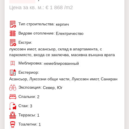
Цена за кв. м.: € 1 868 /m2
Тип строительства:
керпич
Видове отопление:
Електричество
Екстри:
луксозен имот, асансьор, склад в апартамента, с
паркомясто, входа се заключва, масивна външна врата
Меблировка:
немеблированный
Екстериор:
Асансьор, Луксозни общи части, Луксозен имот, Саниран
Экспозиция:
Север, Юг
Спальни:
2
Стаи:
3
Террасы:
1
Тоалетни:
1