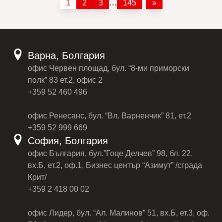
1
2
3
…
145
»
Варна, Болгария
офис Червен площад, бул. “8-ми приморски
полк” 83 ет.2, офис 2
+359 52 460 496
офис Ренесанс, бул. “Вл. Варненчик” 81, ет.2
+359 52 999 669
София, Болгария
офис България, бул.”Гоце Делчев” 98, бл. 22,
вх.Б, ет.2, оф.1, Бизнес център “Азимут” /сграда
Крит/
+359 2 418 00 02
офис Лидер, бул. “Ал. Малинов” 51, вх.Б, ет.3, оф.