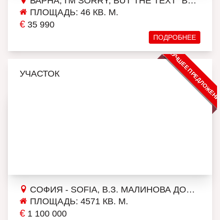
ВАРНА, I'M SORRY, BUT THE TEXT "ВЛАДИСЛАВ ВАРНЕНЧИК 2" DOESN'T PROVIDE ENOUGH CONTEXT FOR AN ACCURATE TRANSLATION. COULD YOU PLEASE PROVIDE MORE INFORMATION OR CONTEXT SO THAT I CAN ASSIST YOU BETTER?
ПЛОЩАДЬ: 46 КВ. М.
€
35 990
ПОДРОБНЕЕ
ЛУЧШЕЕ ПРЕДЛОЖЕН
УЧАСТОК
СОФИЯ - SOFIA, В.З. МАЛИНОВА ДОЛИНА
ПЛОЩАДЬ: 4571 КВ. М.
€
1 100 000