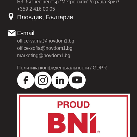
Б3, бизнес център “Метро сити” /сграда Крит/
+359 2 416 00 05
Пловдив, България
E-mail
office-varna@novdom1.bg
office-sofia@novdom1.bg
marketing@novdom1.bg
Политика конфиденциальности / GDPR