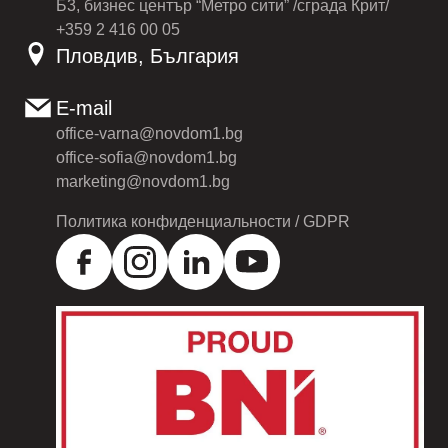
Б3, бизнес център “Метро сити” /сграда Крит/
+359 2 416 00 05
Пловдив, България
E-mail
office-varna@novdom1.bg
office-sofia@novdom1.bg
marketing@novdom1.bg
Политика конфиденциальности / GDPR