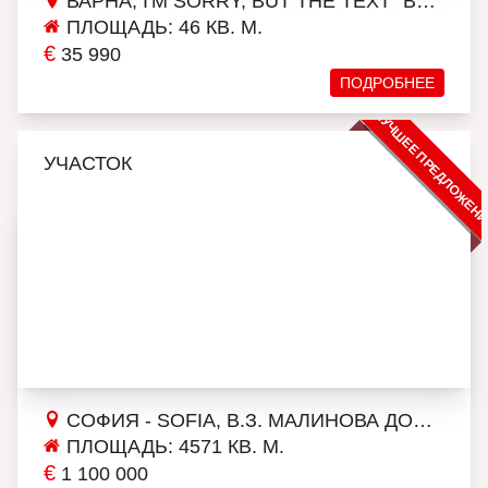
ВАРНА, I'M SORRY, BUT THE TEXT "ВЛАДИСЛАВ ВАРНЕНЧИК 2" DOESN'T PROVIDE ENOUGH CONTEXT FOR AN ACCURATE TRANSLATION. COULD YOU PLEASE PROVIDE MORE INFORMATION OR CONTEXT SO THAT I CAN ASSIST YOU BETTER?
ПЛОЩАДЬ: 46 КВ. М.
€
35 990
ПОДРОБНЕЕ
ЛУЧШЕЕ ПРЕДЛОЖЕН
УЧАСТОК
СОФИЯ - SOFIA, В.З. МАЛИНОВА ДОЛИНА
ПЛОЩАДЬ: 4571 КВ. М.
€
1 100 000