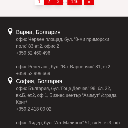
1
2
3
…
146
»
Варна, Болгария
офис Червен площад, бул. “8-ми приморски
полк” 83 ет.2, офис 2
+359 52 460 496
офис Ренесанс, бул. “Вл. Варненчик” 81, ет.2
+359 52 999 669
София, Болгария
офис България, бул.”Гоце Делчев” 98, бл. 22,
вх.Б, ет.2, оф.1, Бизнес център “Азимут” /сграда
Крит/
+359 2 418 00 02
офис Лидер, бул. “Ал. Малинов” 51, вх.Б, ет.3, оф.