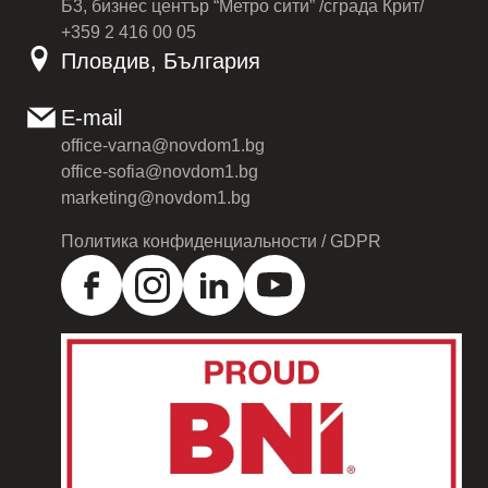
Б3, бизнес център “Метро сити” /сграда Крит/
+359 2 416 00 05
Пловдив, България
E-mail
office-varna@novdom1.bg
office-sofia@novdom1.bg
marketing@novdom1.bg
Политика конфиденциальности / GDPR