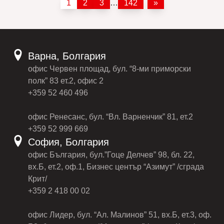
1
2
3
…
142
»
Варна, Болгария
офис Червен площад, бул. “8-ми приморски
полк” 83 ет.2, офис 2
+359 52 460 496
офис Ренесанс, бул. “Вл. Варненчик” 81, ет.2
+359 52 999 669
София, Болгария
офис България, бул.”Гоце Делчев” 98, бл. 22,
вх.Б, ет.2, оф.1, Бизнес център “Азимут” /сграда
Крит/
+359 2 418 00 02
офис Лидер, бул. “Ал. Малинов” 51, вх.Б, ет.3, оф.