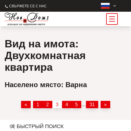
СВЪРЖЕТЕ СЕ С НАС
Вид на имота:
Двухкомнатная
квартира
Населено място: Варна
«
1
2
3
4
5
…
31
»
БЫСТРЫЙ ПОИСК