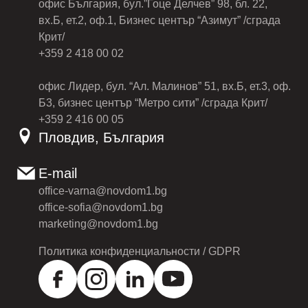
офис България, бул.”Гоце Делчев” 98, бл. 22,
вх.Б, ет.2, оф.1, Бизнес център “Азимут” /сграда
Крит/
+359 2 418 00 02
офис Лидер, бул. “Ал. Малинов” 51, вх.Б, ет.3, оф.
Б3, бизнес център “Метро сити” /сграда Крит/
+359 2 416 00 05
Пловдив, България
E-mail
office-varna@novdom1.bg
office-sofia@novdom1.bg
marketing@novdom1.bg
Политика конфиденциальности / GDPR