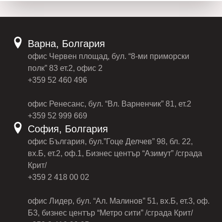
Варна, Болгария
офис Червен площад, бул. “8-ми приморски
полк” 83 ет.2, офис 2
+359 52 460 496
офис Ренесанс, бул. “Вл. Варненчик” 81, ет.2
+359 52 999 669
София, Болгария
офис България, бул.”Гоце Делчев” 98, бл. 22,
вх.Б, ет.2, оф.1, Бизнес център “Азимут” /сграда
Крит/
+359 2 418 00 02
офис Лидер, бул. “Ал. Малинов” 51, вх.Б, ет.3, оф.
Б3, бизнес център “Метро сити” /сграда Крит/