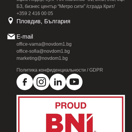
Б3, бизнес център “Метро сити” /сграда Крит/
+359 2 416 00 05
Пловдив, България
E-mail
office-varna@novdom1.bg
office-sofia@novdom1.bg
marketing@novdom1.bg
Политика конфиденциальности / GDPR