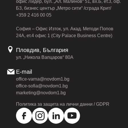
офис Лидер, бул. „Ал. Малинов“ 51, вх.Б, ет.3, оф.
Б3, бизнес център „Метро сити“ /сграда Крит/
+359 2 416 00 05
София – Офис Изток, ул. Акад. Методи Попов
24А, ет.4 офис 1 (City Palace Business Centre)
Пловдив, България
ул. „Никола Вапцаров“ 80А
E-mail
office-varna@novdom1.bg
office-sofia@novdom1.bg
marketing@novdom1.bg
Политика за защита на лични данни / GDPR