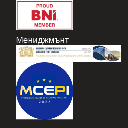
Мениджмънт