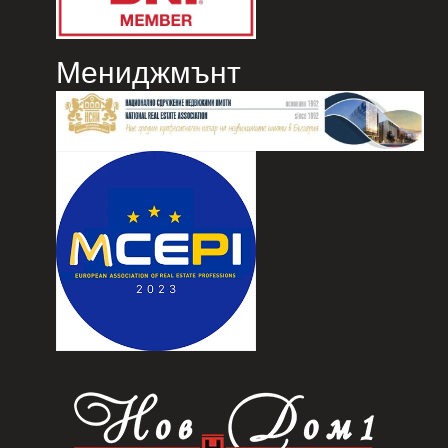
Мениджмънт