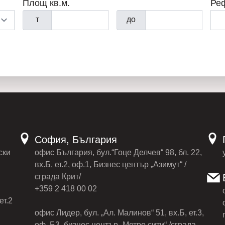
Площ кв.м.
Ре
т
до
София, България
ски
офис България, бул.“Гоце Делчев“ 98, бл. 22,
вх.Б, ет.2, оф.1, Бизнес център „Азимут“ /
сграда Крит/
+359 2 418 00 02
ет.2
офис Лидер, бул. „Ал. Малинов“ 51, вх.Б, ет.3,
оф. Б3, бизнес център „Метро сити“ /сграда