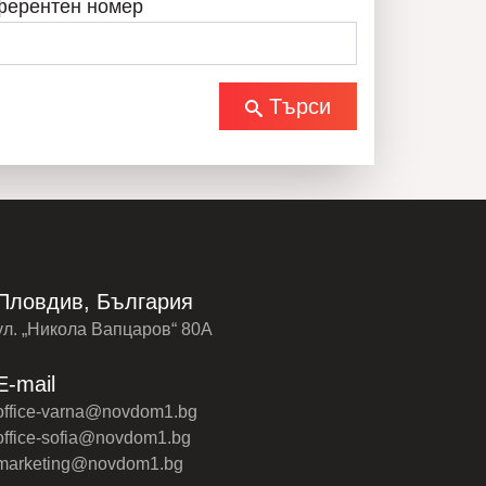
ферентен номер
Търси
Пловдив, България
ул. „Никола Вапцаров“ 80А
E-mail
office-varna@novdom1.bg
office-sofia@novdom1.bg
marketing@novdom1.bg