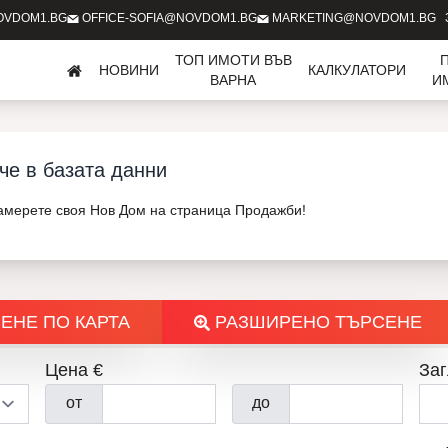
OVDOM1.BG
OFFICE-SOFIA@NOVDOM1.BG
MARKETING@NOVDOM1.BG
ТОП ИМОТИ ВЪВ
НОВИНИ
КАЛКУЛАТОРИ
ВАРНА
И
че в базата данни
Намерете своя Нов Дом на страница Продажби!
ЕНЕ ПО КАРТА
РАЗШИРЕНО ТЪРСЕНЕ
Цена €
Заг
от
до