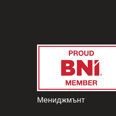
Мениджмънт