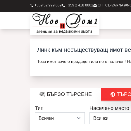
+359 52 999 669
+359 2 418 0002
OFFICE-VARNA@N
Линк към несъществуващ имот ве
Този имот вече е продаден или не е наличен! 
БЪРЗО ТЪРСЕНЕ
ТЪРС
Тип
Населено място