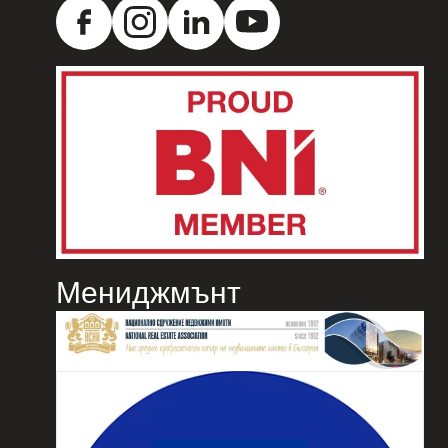
Мениджмънт