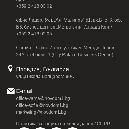
+359 2 418 00 02
офис Лидер, бул. „Ал. Малинов“ 51, вх.Б, ет.3, оф.
Б3, бизнес център „Метро сити“ /сграда Крит/
+359 2 416 00 05
София – Офис Изток, ул. Акад. Методи Попов
24А, ет.4 офис 1 (City Palace Business Centre)
Пловдив, България
ул. „Никола Вапцаров“ 80А
E-mail
office-varna@novdom1.bg
office-sofia@novdom1.bg
marketing@novdom1.bg
Политика за защита на лични данни / GDPR