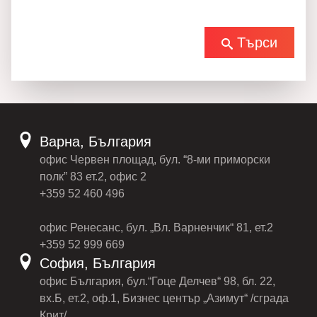
Търси
Варна, България
офис Червен площад, бул. “8-ми приморски
полк” 83 ет.2, офис 2
+359 52 460 496
офис Ренесанс, бул. „Вл. Варненчик“ 81, ет.2
+359 52 999 669
София, България
офис България, бул.“Гоце Делчев“ 98, бл. 22,
вх.Б, ет.2, оф.1, Бизнес център „Азимут“ /сграда
Крит/