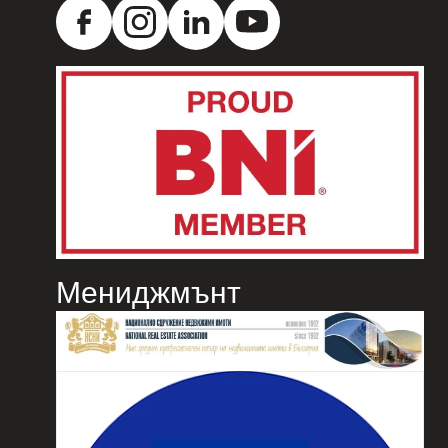
Мениджмънт