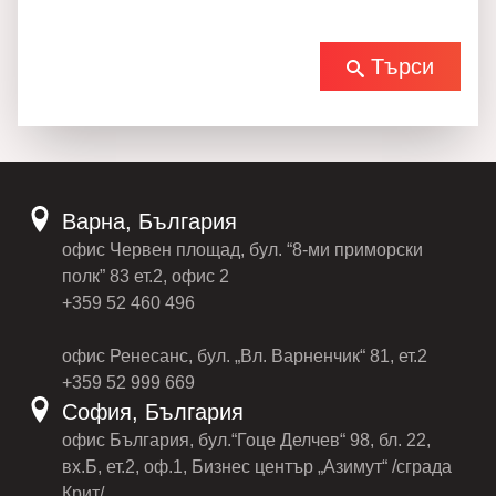
Търси
Варна, България
офис Червен площад, бул. “8-ми приморски
полк” 83 ет.2, офис 2
+359 52 460 496
офис Ренесанс, бул. „Вл. Варненчик“ 81, ет.2
+359 52 999 669
София, България
офис България, бул.“Гоце Делчев“ 98, бл. 22,
вх.Б, ет.2, оф.1, Бизнес център „Азимут“ /сграда
Крит/