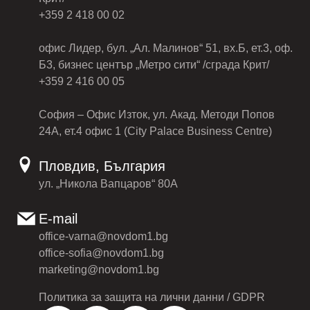
+359 2 418 00 02
офис Лидер, бул. „Ал. Малинов“ 51, вх.Б, ет.3, оф.
Б3, бизнес център „Метро сити“ /сграда Крит/
+359 2 416 00 05
София – Офис Изток, ул. Акад. Методи Попов
24А, ет.4 офис 1 (City Palace Business Centre)
Пловдив, България
ул. „Никола Вапцаров“ 80А
E-mail
office-varna@novdom1.bg
office-sofia@novdom1.bg
marketing@novdom1.bg
Политика за защита на лични данни / GDPR