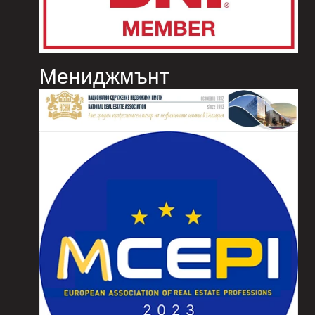
Мениджмънт