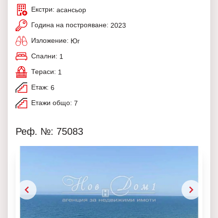
Екстри:
асансьор
Година на построяване:
2023
Изложение:
Юг
Спални:
1
Тераси:
1
Етаж:
6
Етажи общо:
7
Реф. №: 75083