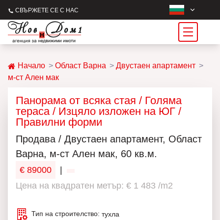
СВЪРЖЕТЕ СЕ С НАС
Начало
Област Варна
Двустаен апартамент
м-ст Ален мак
Панорама от всяка стая / Голяма
тераса / Изцяло изложен на ЮГ /
Правилни форми
Продава / Двустаен апартамент, Област
Варна, м-ст Ален мак, 60 кв.м.
€ 89000
|
Цена на квадратен метър: € 1 483 /m2
Тип на строителство:
тухла