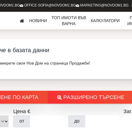
OVDOM1.BG
OFFICE-SOFIA@NOVDOM1.BG
MARKETING@NOVDOM1.BG
ТОП ИМОТИ ВЪВ
НОВИНИ
КАЛКУЛАТОРИ
ВАРНА
И
че в базата данни
Намерете своя Нов Дом на страница Продажби!
ЕНЕ ПО КАРТА
РАЗШИРЕНО ТЪРСЕНЕ
Цена €
Заг
от
до