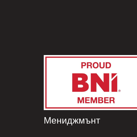
Мениджмънт