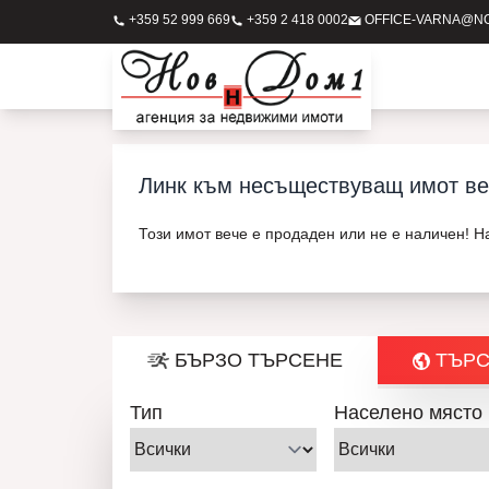
+359 52 999 669
+359 2 418 0002
OFFICE-VARNA@N
Линк към несъществуващ имот ве
Този имот вече е продаден или не е наличен! 
БЪРЗО ТЪРСЕНЕ
ТЪРС
Тип
Населено място