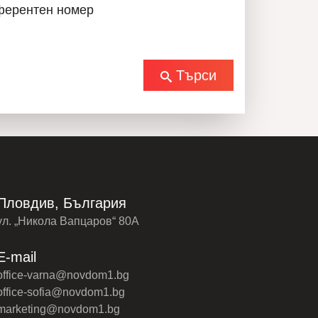
ферентен номер
Търси
Пловдив, България
ул. „Никола Вапцаров“ 80А
E-mail
office-varna@novdom1.bg
office-sofia@novdom1.bg
marketing@novdom1.bg