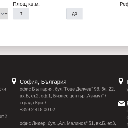
Площ кв.м.
Ре
т
до
София, България
ски
офис България, бул.“Гоце Делчев“ 98, бл. 22,
вх.Б, ет.2, оф.1, Бизнес център „Азимут“ /
сграда Крит/
+359 2 418 00 02
ет.2
офис Лидер, бул. „Ал. Малинов“ 51, вх.Б, ет.3,