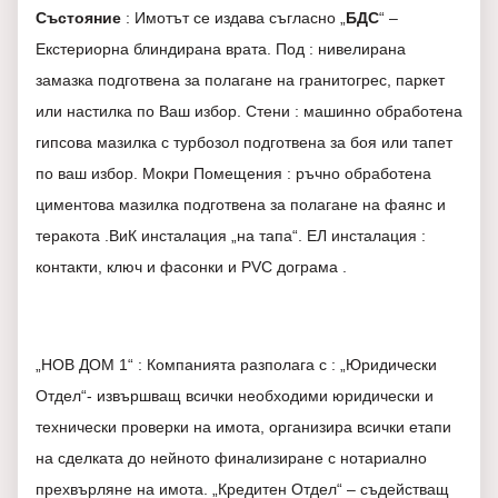
Състояние
: Имотът се издава съгласно „
БДС
“ –
Екстериорна блиндирана врата. Под : нивелирана
замазка подготвена за полагане на гранитогрес, паркет
или настилка по Ваш избор. Стени : машинно обработена
гипсова мазилка с турбозол подготвена за боя или тапет
по ваш избор. Мокри Помещения : ръчно обработена
циментова мазилка подготвена за полагане на фаянс и
теракота .ВиК инсталация „на тапа“. ЕЛ инсталация :
контакти, ключ и фасонки и PVC дограма .
„НОВ ДОМ 1“ : Компанията разполага с : „Юридически
Отдел“- извършващ всички необходими юридически и
технически проверки на имота, организира всички етапи
на сделката до нейното финализиране с нотариално
прехвърляне на имота. „Кредитен Отдел“ – съдействащ