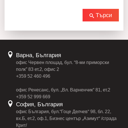
Търси
Варна, България
офис Червен площад, бул. “8-ми приморски
полк” 83 ет.2, офис 2
+359 52 460 496
офис Ренесанс, бул. „Вл. Варненчик“ 81, ет.2
+359 52 999 669
София, България
офис България, бул.“Гоце Делчев“ 98, бл. 22,
вх.Б, ет.2, оф.1, Бизнес център „Азимут“ /сграда
Крит/