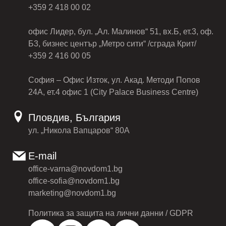
+359 2 418 00 02
офис Лидер, бул. „Ал. Малинов“ 51, вх.Б, ет.3, оф.
Б3, бизнес център „Метро сити“ /сграда Крит/
+359 2 416 00 05
София – Офис Изток, ул. Акад. Методи Попов
24А, ет.4 офис 1 (City Palace Business Centre)
Пловдив, България
ул. „Никола Вапцаров“ 80А
E-mail
office-varna@novdom1.bg
office-sofia@novdom1.bg
marketing@novdom1.bg
Политика за защита на лични данни / GDPR