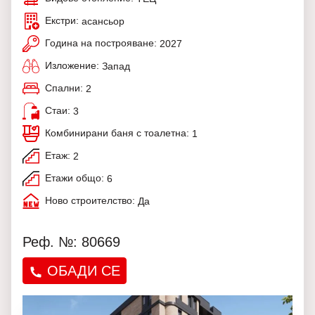
Екстри:
асансьор
Година на построяване:
2027
Изложение:
Запад
Спални:
2
Стаи:
3
Комбинирани баня с тоалетна:
1
Етаж:
2
Етажи общо:
6
Ново строителство:
Да
Реф. №: 80669
ОБАДИ СЕ