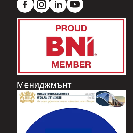
Мениджмънт