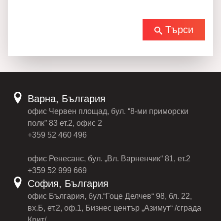
Търси
Варна, България
офис Червен площад, бул. “8-ми приморски
полк” 83 ет.2, офис 2
+359 52 460 496
офис Ренесанс, бул. „Вл. Варненчик“ 81, ет.2
+359 52 999 669
София, България
офис България, бул.“Гоце Делчев“ 98, бл. 22,
вх.Б, ет.2, оф.1, Бизнес център „Азимут“ /сграда
Крит/