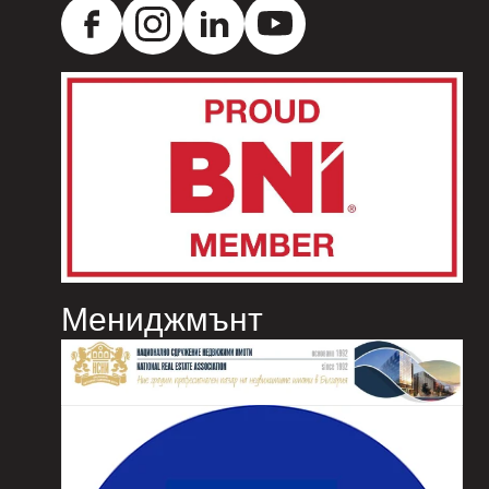
Мениджмънт