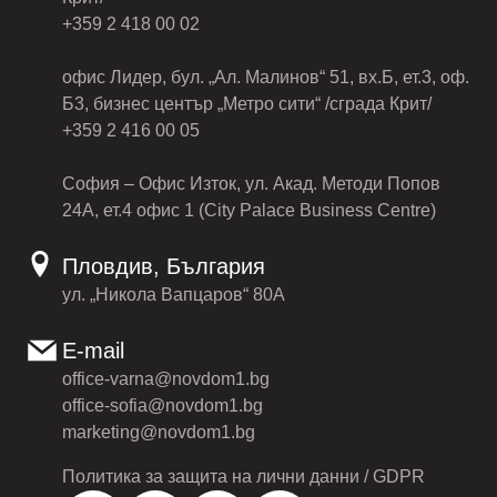
+359 2 418 00 02
офис Лидер, бул. „Ал. Малинов“ 51, вх.Б, ет.3, оф.
Б3, бизнес център „Метро сити“ /сграда Крит/
+359 2 416 00 05
София – Офис Изток, ул. Акад. Методи Попов
24А, ет.4 офис 1 (City Palace Business Centre)
Пловдив, България
ул. „Никола Вапцаров“ 80А
E-mail
office-varna@novdom1.bg
office-sofia@novdom1.bg
marketing@novdom1.bg
Политика за защита на лични данни / GDPR