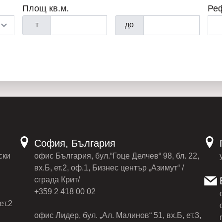
Площ кв.м.
Ре
т
до
София, България
ски
офис България, бул.“Гоце Делчев“ 98, бл. 22,
вх.Б, ет.2, оф.1, Бизнес център „Азимут“ /
сграда Крит/
+359 2 418 00 02
ет.2
офис Лидер, бул. „Ал. Малинов“ 51, вх.Б, ет.3,