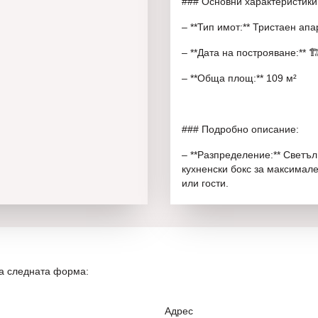
### Основни характеристики
– **Тип имот:** Тристаен ап
– **Дата на построяване:** 🏗️
– **Обща площ:** 109 м²
### Подробно описание:
– **Разпределение:** Светъл
кухненски бокс за максимал
или гости.
– **Състояние:** Имотът се 
за персонализиране според 
– **Настаняване:** С акт 16 о
на следната форма:
– **Комплекс:** Жилището с
самостоятелни сгради, пред
Адрес
– **Достъп:** Контролиран д