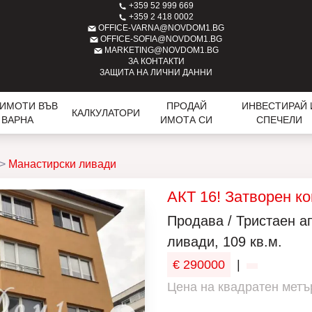
+359 52 999 669
+359 2 418 0002
OFFICE-VARNA@NOVDOM1.BG
OFFICE-SOFIA@NOVDOM1.BG
MARKETING@NOVDOM1.BG
ЗА КОНТАКТИ
ЗАЩИТА НА ЛИЧНИ ДАННИ
 ИМОТИ ВЪВ
ПРОДАЙ
ИНВЕСТИРАЙ 
КАЛКУЛАТОРИ
ВАРНА
ИМОТА СИ
СПЕЧЕЛИ
Манастирски ливади
АКТ 16! Затворен к
Продава / Тристаен 
ливади, 109 кв.м.
€ 290000
|
Цена на квадратен метър