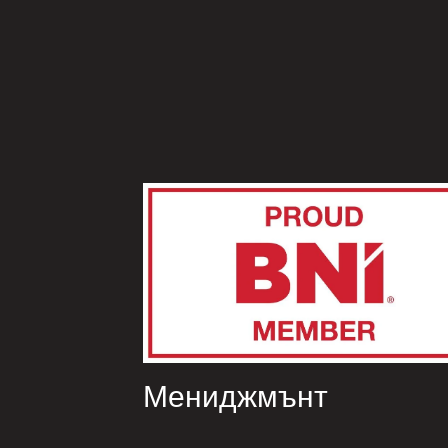
Мениджмънт