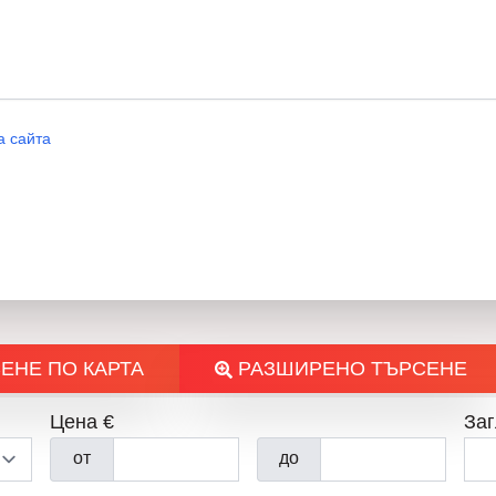
„Консултант Недвижими Имот
а сайта
Ако търсите уют и спокойств
избор за вас. Свържете се с 
ЕНЕ ПО КАРТА
РАЗШИРЕНО ТЪРСЕНЕ
Цена €
Заг
П
от
до