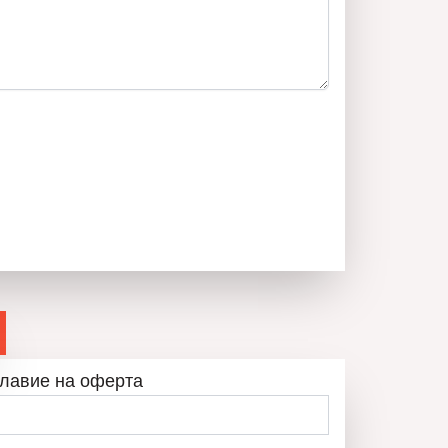
и „: Петър Христов – 0888925556
ие в динамичната столица, този имот е идеалният
нас за оглед още днес! 📞
лавие на оферта
ЕТЪР ХРИСТОВ
0888925556