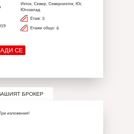
Изток, Север, Североизток, Юг,
а
Югозапад
Етаж:
3
019
Етажи общо:
6
АДИ СЕ
ВАШИЯТ БРОКЕР
 Три изложения!