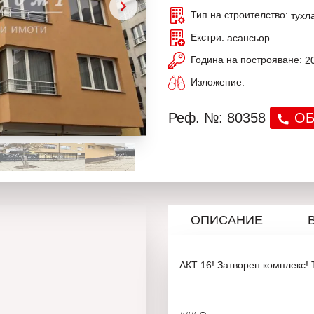
Тип на строителство:
тухл
Екстри:
асансьор
Година на построяване:
2
Изложение:
Реф. №: 80358
ОБ
ОПИСАНИЕ
АКТ 16! Затворен комплекс!