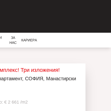
И
ЗА
КАРИЕРA
НАС
омплекс! Три изложения!
апартамент, СОФИЯ, Манастирски
: € 2 661 /m2