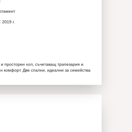
:
артамент
 2019 г.
 и просторен хол, съчетаващ трапезария и
ен комфорт. Две спални, идеални за семейства
предлага на шпакловка и замазка (по БДС), готов
вашия вкус.
т 2019 г., готов за занимаване веднага.
е намира в модерен затворен комплекс с три
лагащи допълнително удобство и сигурност.
остъп чрез автоматични врати и портали,