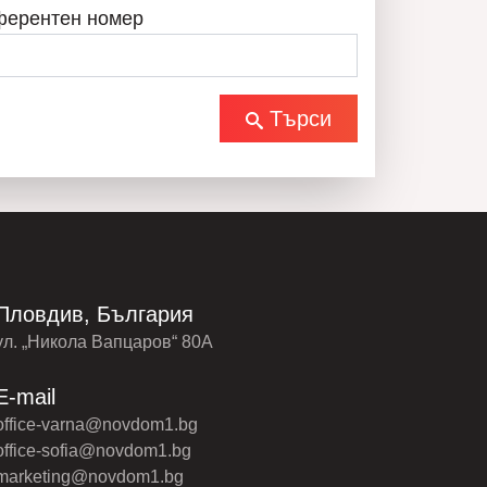
ферентен номер
ОБАДИ СЕ
ВСИЧКИ ОБЯВИ
Търси
Пловдив, България
ул. „Никола Вапцаров“ 80А
E-mail
office-varna@novdom1.bg
office-sofia@novdom1.bg
marketing@novdom1.bg