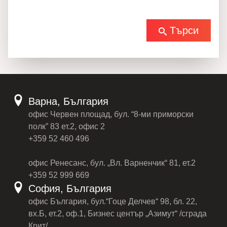
Търси
Варна, България
офис Червен площад, бул. “8-ми приморски
полк” 83 ет.2, офис 2
+359 52 460 496
офис Ренесанс, бул. „Вл. Варненчик“ 81, ет.2
+359 52 999 669
София, България
офис България, бул.“Гоце Делчев“ 98, бл. 22,
вх.Б, ет.2, оф.1, Бизнес център „Азимут“ /сграда
Крит/