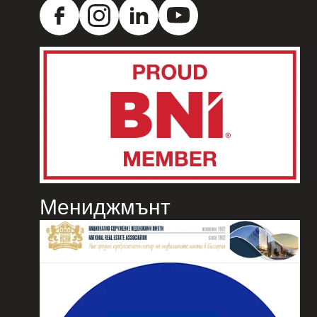
Мениджмънт