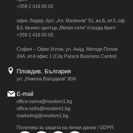
+359 2 418 00 02
офис Лидер, бул. „Ал. Малинов“ 51, вх.Б, ет.3, оф.
Б3, бизнес център „Метро сити“ /сграда Крит/
+359 2 416 00 05
София – Офис Изток, ул. Акад. Методи Попов
24А, ет.4 офис 1 (City Palace Business Centre)
Пловдив, България
ул. „Никола Вапцаров“ 80А
E-mail
office-varna@novdom1.bg
office-sofia@novdom1.bg
marketing@novdom1.bg
Политика за защита на лични данни / GDPR