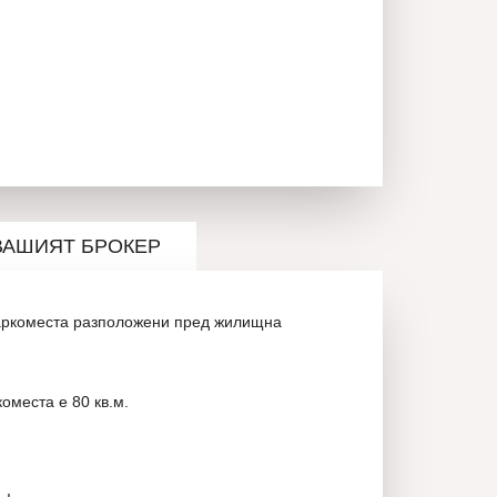
ВАШИЯТ БРОКЕР
аркоместа р
азположени пред жилищна
оместа е 80 кв.м.