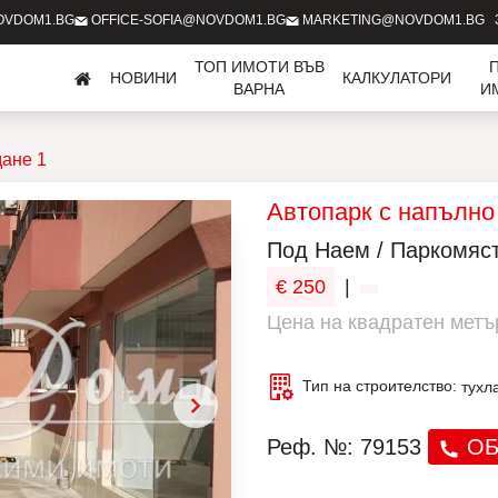
OVDOM1.BG
OFFICE-SOFIA@NOVDOM1.BG
MARKETING@NOVDOM1.BG
ТОП ИМОТИ ВЪВ
НОВИНИ
КАЛКУЛАТОРИ
ВАРНА
И
ане 1
Автопарк с напълно
Под Наем / Паркомяс
€ 250
|
Цена на квадратен метър
Тип на строителство:
тухл
Реф. №: 79153
ОБ