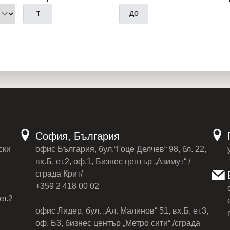
т
до
София, България
ски
офис България, бул.“Гоце Делчев“ 98, бл. 22,
вх.Б, ет.2, оф.1, Бизнес център „Азимут“ /
сграда Крит/
+359 2 418 00 02
ет.2
офис Лидер, бул. „Ал. Малинов“ 51, вх.Б, ет.3,
оф. Б3, бизнес център „Метро сити“ /сграда