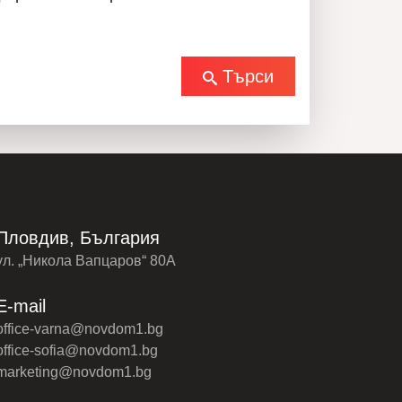
Търси
Пловдив, България
ул. „Никола Вапцаров“ 80А
E-mail
office-varna@novdom1.bg
office-sofia@novdom1.bg
marketing@novdom1.bg