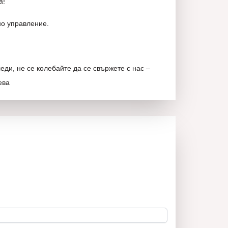
а!
но управление.
ди, не се колебайте да се свържете с нас –
ева
ото на пазара!