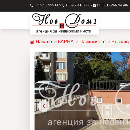
+359 52 999 669
+359 2 418 0002
OFFICE-VARNA@N
Начало
ВАРНА
Паркомясто
Възражд