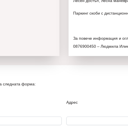
Лесен достъп, лесна маневр
Паркинг скоби с дистанцион
За повече информация и огле
0876900450 – Людмила Или
Нов Дом 1 – Винаги най-добр
на следната форма:
Адрес