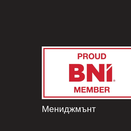
Мениджмънт