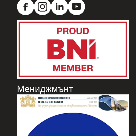
Мениджмънт