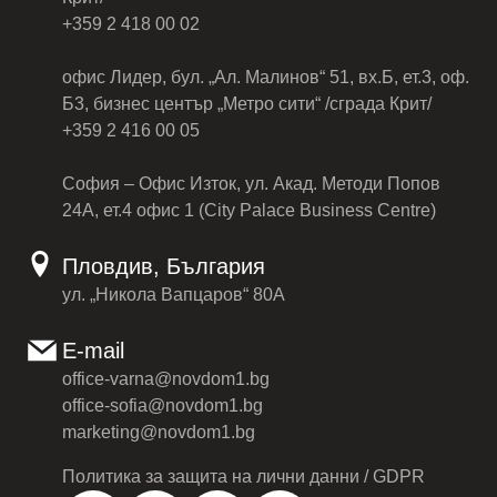
+359 2 418 00 02
офис Лидер, бул. „Ал. Малинов“ 51, вх.Б, ет.3, оф.
Б3, бизнес център „Метро сити“ /сграда Крит/
+359 2 416 00 05
София – Офис Изток, ул. Акад. Методи Попов
24А, ет.4 офис 1 (City Palace Business Centre)
Пловдив, България
ул. „Никола Вапцаров“ 80А
E-mail
office-varna@novdom1.bg
office-sofia@novdom1.bg
marketing@novdom1.bg
Политика за защита на лични данни / GDPR