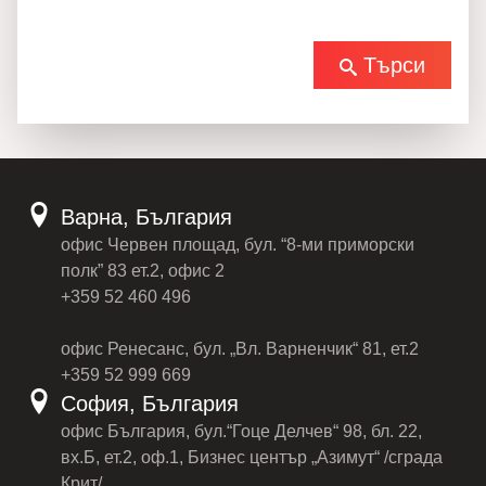
Търси
Варна, България
офис Червен площад, бул. “8-ми приморски
полк” 83 ет.2, офис 2
+359 52 460 496
офис Ренесанс, бул. „Вл. Варненчик“ 81, ет.2
+359 52 999 669
София, България
офис България, бул.“Гоце Делчев“ 98, бл. 22,
вх.Б, ет.2, оф.1, Бизнес център „Азимут“ /сграда
Крит/