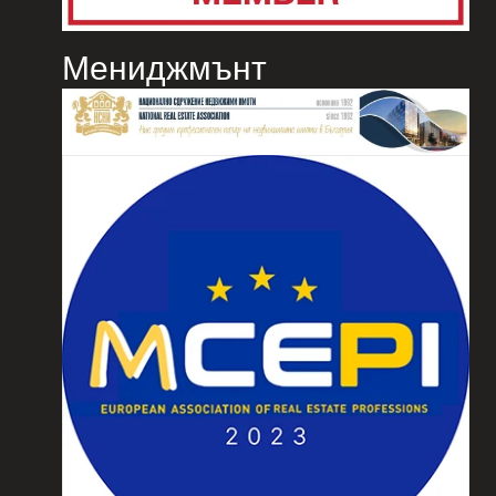
Мениджмънт