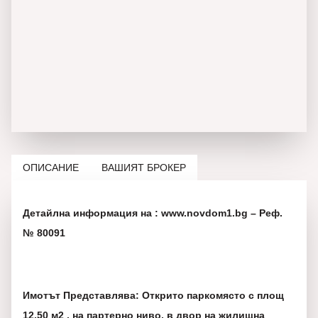
ОПИСАНИЕ
ВАШИЯТ БРОКЕР
Детайлна информация на : www.novdom1.bg – Реф.
№ 80091
Имотът Представлява: Открито паркомясто с площ
12,50 м2 , на партерно ниво, в двор на жилищна