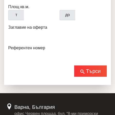
Площ кв.м.
т
до
Заглавие на оферта
Референтен номер
Търси
Варна, България
офис Червен площад, бул. “8-ми приморски