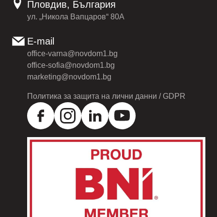
Пловдив, България
ул. „Никола Вапцаров“ 80А
E-mail
office-varna@novdom1.bg
office-sofia@novdom1.bg
marketing@novdom1.bg
Политика за защита на лични данни / GDPR