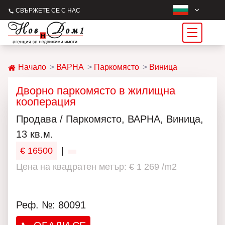
СВЪРЖЕТЕ СЕ С НАС
Начало
ВАРНА
Паркомясто
Виница
Дворно паркомясто в жилищна
кооперация
Продава / Паркомясто, ВАРНА, Виница,
13 кв.м.
€ 16500
|
Цена на квадратен метър: € 1 269 /m2
Реф. №: 80091