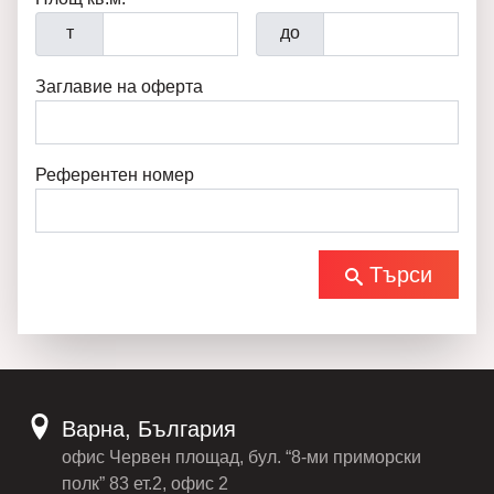
т
до
Заглавие на оферта
Референтен номер
Търси
Варна, България
офис Червен площад, бул. “8-ми приморски
полк” 83 ет.2, офис 2