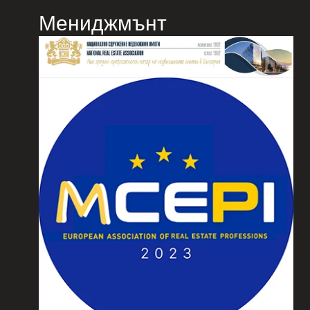
Мениджмънт