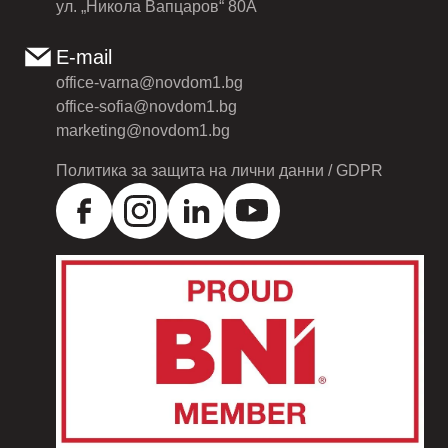
ул. „Никола Вапцаров“ 80А
E-mail
office-varna@novdom1.bg
office-sofia@novdom1.bg
marketing@novdom1.bg
Политика за защита на лични данни / GDPR