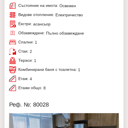
Състояние на имота:
Освежен
Видове отопление:
Електричество
Екстри:
асансьор
Обзавеждане:
Пълно обзавеждане
Спални:
1
Стаи:
2
Тераси:
1
Комбинирани баня с тоалетна:
1
Етаж:
4
Етажи общо:
8
Реф. №: 80028