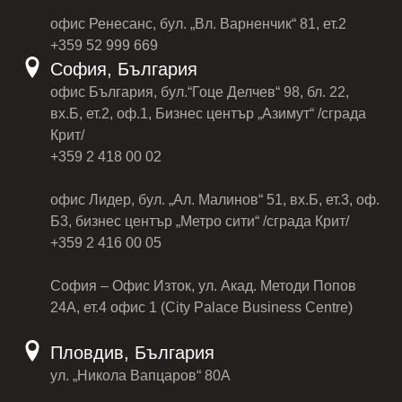
офис Ренесанс, бул. „Вл. Варненчик“ 81, ет.2
+359 52 999 669
София, България
офис България, бул.“Гоце Делчев“ 98, бл. 22,
вх.Б, ет.2, оф.1, Бизнес център „Азимут“ /сграда
Крит/
+359 2 418 00 02
офис Лидер, бул. „Ал. Малинов“ 51, вх.Б, ет.3, оф.
Б3, бизнес център „Метро сити“ /сграда Крит/
+359 2 416 00 05
София – Офис Изток, ул. Акад. Методи Попов
24А, ет.4 офис 1 (City Palace Business Centre)
Пловдив, България
ул. „Никола Вапцаров“ 80А