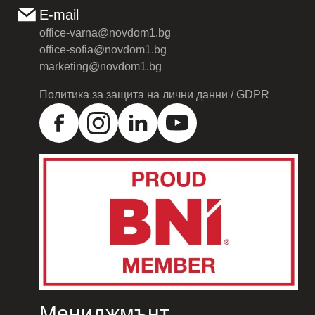
E-mail
office-varna@novdom1.bg
office-sofia@novdom1.bg
marketing@novdom1.bg
Политика за защита на лични данни / GDPR
Мениджмънт