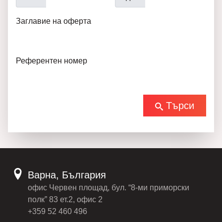
Заглавие на оферта
Референтен номер
Търси
Варна, България
офис Червен площад, бул. “8-ми приморски
полк” 83 ет.2, офис 2
+359 52 460 496