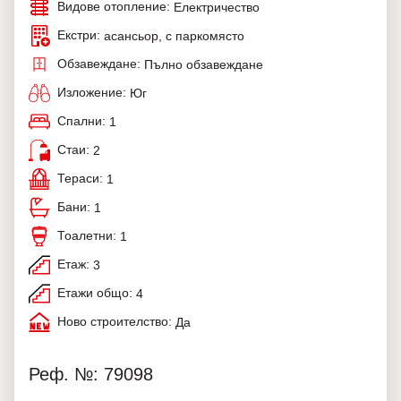
Видове отопление:
Електричество
Екстри:
асансьор, с паркомясто
Обзавеждане:
Пълно обзавеждане
Изложение:
Юг
Спални:
1
Стаи:
2
Тераси:
1
Бани:
1
Тоалетни:
1
Етаж:
3
Етажи общо:
4
Ново строителство:
Да
Реф. №: 79098