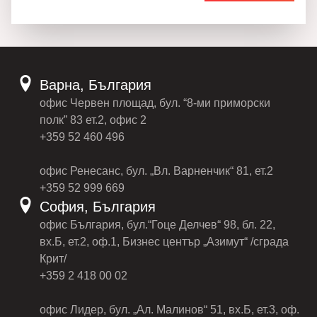
Варна, България
офис Червен площад, бул. “8-ми приморски
полк” 83 ет.2, офис 2
+359 52 460 496
офис Ренесанс, бул. „Вл. Варненчик“ 81, ет.2
+359 52 999 669
София, България
офис България, бул.“Гоце Делчев“ 98, бл. 22,
вх.Б, ет.2, оф.1, Бизнес център „Азимут“ /сграда
Крит/
+359 2 418 00 02
офис Лидер, бул. „Ал. Малинов“ 51, вх.Б, ет.3, оф.