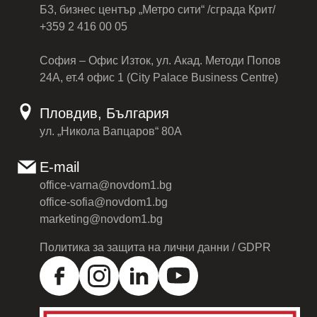
Б3, бизнес център „Метро сити“ /сграда Крит/
+359 2 416 00 05
София – Офис Изток, ул. Акад. Методи Попов
24А, ет.4 офис 1 (City Palace Business Centre)
Пловдив, България
ул. „Никола Вапцаров“ 80А
E-mail
office-varna@novdom1.bg
office-sofia@novdom1.bg
marketing@novdom1.bg
Политика за защита на лични данни / GDPR