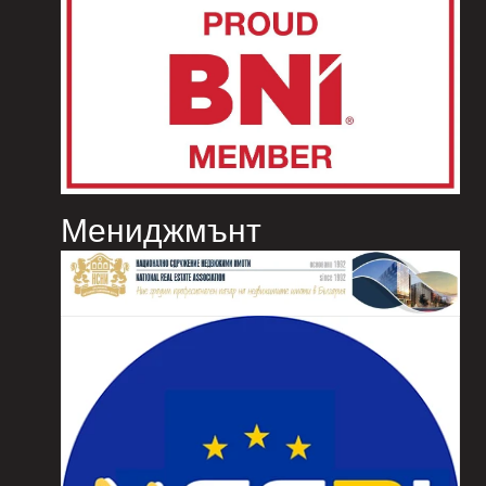
Мениджмънт