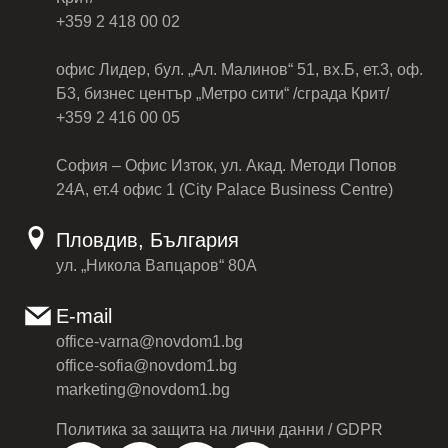
+359 2 418 00 02
офис Лидер, бул. „Ал. Малинов“ 51, вх.Б, ет.3, оф.
Б3, бизнес център „Метро сити“ /сграда Крит/
+359 2 416 00 05
София – Офис Изток, ул. Акад. Методи Попов
24А, ет.4 офис 1 (City Palace Business Centre)
Пловдив, България
ул. „Никола Вапцаров“ 80А
E-mail
office-varna@novdom1.bg
office-sofia@novdom1.bg
marketing@novdom1.bg
Политика за защита на лични данни / GDPR