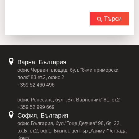
Търси
Варна, България
офис Червен площад, бул. “8-ми приморски
полк” 83 ет.2, офис 2
+359 52 460 496
офис Ренесанс, бул. „Вл. Варненчик“ 81, ет.2
+359 52 999 669
София, България
офис България, бул.“Гоце Делчев“ 98, бл. 22,
вх.Б, ет.2, оф.1, Бизнес център „Азимут“ /сграда
Крит/