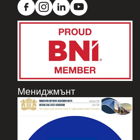
Мениджмънт