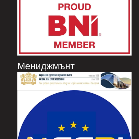
Мениджмънт