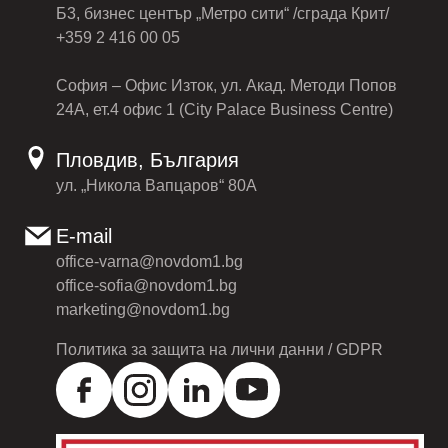
Б3, бизнес център „Метро сити“ /сграда Крит/
+359 2 416 00 05
София – Офис Изток, ул. Акад. Методи Попов
24А, ет.4 офис 1 (City Palace Business Centre)
Пловдив, България
ул. „Никола Вапцаров“ 80А
E-mail
office-varna@novdom1.bg
office-sofia@novdom1.bg
marketing@novdom1.bg
Политика за защита на лични данни / GDPR