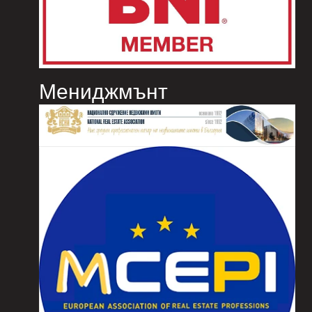
Мениджмънт