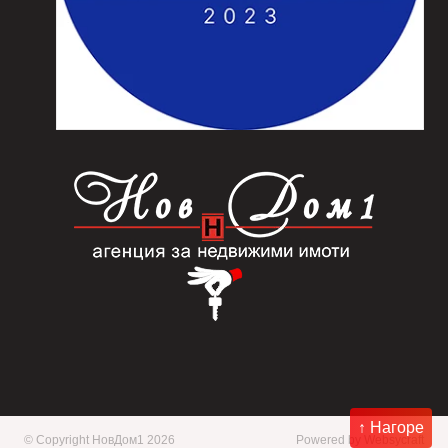
↑ Нагоре
© Copyright НовДом1 2026
Powered by
Websycraft