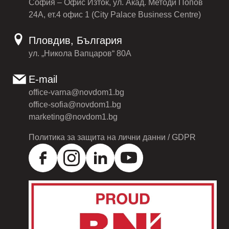
София – Офис Изток, ул. Акад. Методи Попов
24А, ет.4 офис 1 (City Palace Business Centre)
Пловдив, България
ул. „Никола Вапцаров“ 80А
E-mail
office-varna@novdom1.bg
office-sofia@novdom1.bg
marketing@novdom1.bg
Политика за защита на лични данни / GDPR