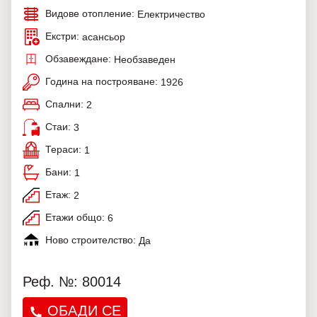
Видове отопление:
Електричество
Екстри:
асансьор
Обзавеждане:
Необзаведен
Година на построяване:
1926
Спални:
2
Стаи:
3
Тераси:
1
Бани:
1
Етаж:
2
Етажи общо:
6
Ново строителство:
Да
Реф. №: 80014
ОБАДИ СЕ