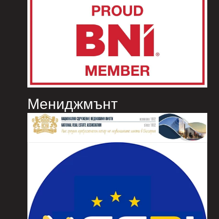
Мениджмънт