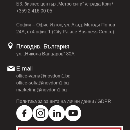
Б3, бизнес център „Метро сити“ /сграда Крит/
+359 2 416 00 05
София – Офис Изток, ул. Акад. Методи Попов
24А, ет.4 офис 1 (City Palace Business Centre)
Пловдив, България
ул. „Никола Вапцаров“ 80А
E-mail
office-varna@novdom1.bg
office-sofia@novdom1.bg
marketing@novdom1.bg
Политика за защита на лични данни / GDPR