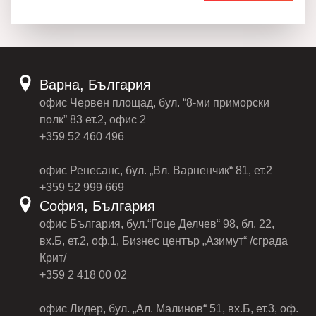
Варна, България
офис Червен площад, бул. “8-ми приморски
полк” 83 ет.2, офис 2
+359 52 460 496
офис Ренесанс, бул. „Вл. Варненчик“ 81, ет.2
+359 52 999 669
София, България
офис България, бул.“Гоце Делчев“ 98, бл. 22,
вх.Б, ет.2, оф.1, Бизнес център „Азимут“ /сграда
Крит/
+359 2 418 00 02
офис Лидер, бул. „Ал. Малинов“ 51, вх.Б, ет.3, оф.