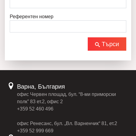
Референтен номер
Търси
Варна, България
офис Червен площад, бул. “8-ми приморски
полк” 83 ет.2, офис 2
+359 52 460 496
офис Ренесанс, бул. „Вл. Варненчик“ 81, ет.2
+359 52 999 669