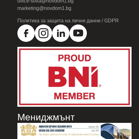
office-sofia@novdom1.bg
marketing@novdom1.bg
Политика за защита на лични данни / GDPR
Мениджмънт