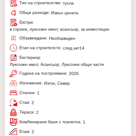
Тип на строителство:
тухла
Общи разходи:
Извън цената
Екстри:
в строеж, луксозен имот, асансьор, за инвестиции
Обзавеждане:
Необзаведен
Етап на строителсто:
след акт14
Екстериор:
Луксозен имот, Асансьор, Луксозни общи части
Година на построяване:
2026
Изложение:
Изток, Север
Спални:
1
Стаи:
2
Тераси:
2
Комбинирани баня с тоалетна:
1
Етаж:
2