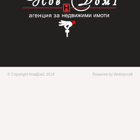
© Copyright НовДом1 2026
Powered by
Websycraft