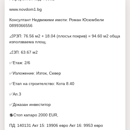
www.novdom1.bg
Консултант Недвижими имоти: Роман Юсюмбели
0899366556
📐РЗП: 76.56 м2 + 18.04 (плосък покрив) = 94.60 м2 обща
използваема площ.
📐ЗП: 63.67 м2
✅Етаж: 2/6
✅Изложение: Изток, Север
✅Етап на строителство: Кота 8.40
✅Ап.3
✅Доказан инвеститор
💲Стоп капаро 2000 EUR,
ПД: 140131 Акт 15: 19906 евро Акт 16: 9953 евро