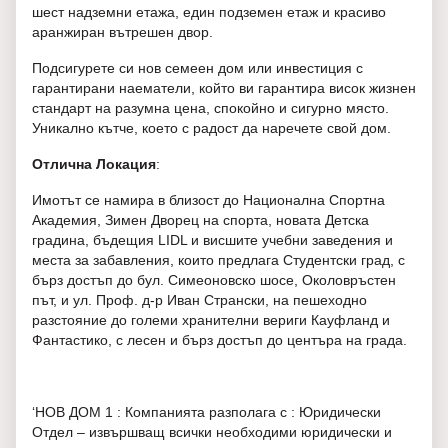
шест надземни етажа, един подземен етаж и красиво
аранжиран вътрешен двор.
Подсигурете си нов семеен дом или инвестиция с
гарантирани наематели, който ви гарантира висок жизнен
стандарт на разумна цена, спокойно и сигурно място.
Уникално кътче, което с радост да наречете свой дом.
Отлична Локация
:
Имотът се намира в близост до Национална Спортна
Академия, Зимен Дворец на спорта, новата Детска
градина, бъдещия LIDL и висшите учебни заведения и
места за забавления, които предлага Студентски град, с
бърз достъп до бул. Симеоновско шосе, Околовръстен
път, и ул. Проф. д-р Иван Странски, на пешеходно
разстояние до големи хранителни вериги Кауфланд и
Фантастико, с лесен и бърз достъп до центъра на града.
‘НОВ ДОМ 1 : Компанията разполага с : Юридически
Отдел – извършващ всички необходими юридически и