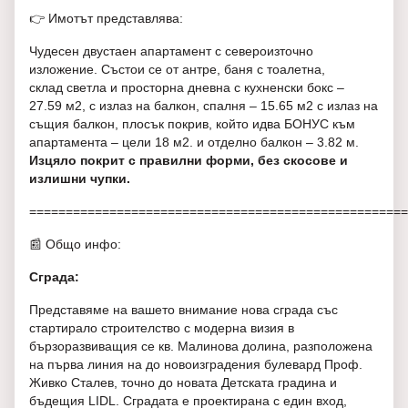
👉 Имотът представлява:
Чудесен двустаен апартамент с североизточно
изложение. Състои се от антре, баня с тоалетна,
склад светла и просторна дневна с кухненски бокс –
27.59 м2, с излаз на балкон, спалня – 15.65 м2 с излаз на
същия балкон, плосък покрив, който идва БОНУС към
апартамента – цели 18 м2. и отделно балкон – 3.82 м.
Изцяло покрит с правилни форми, без скосове и
излишни чупки.
====================================================
📰 Общо инфо:
Сграда:
Представяме на вашето внимание нова сграда със
стартирало строителство с модерна визия в
бързоразвиващия се кв. Малинова долина, разположена
на първа линия на до новоизградения булевард Проф.
Живко Сталев, точно до новата Детската градина и
бъдещия LIDL. Сградата е проектирана с един вход,