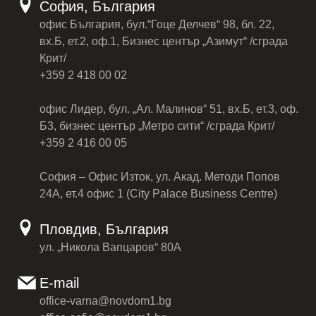
София, България
офис България, бул.“Гоце Делчев“ 98, бл. 22,
вх.Б, ет.2, оф.1, Бизнес център „Азимут“ /сграда
Крит/
+359 2 418 00 02
офис Лидер, бул. „Ал. Малинов“ 51, вх.Б, ет.3, оф.
Б3, бизнес център „Метро сити“ /сграда Крит/
+359 2 416 00 05
София – Офис Изток, ул. Акад. Методи Попов
24А, ет.4 офис 1 (City Palace Business Centre)
Пловдив, България
ул. „Никола Вапцаров“ 80А
E-mail
office-varna@novdom1.bg