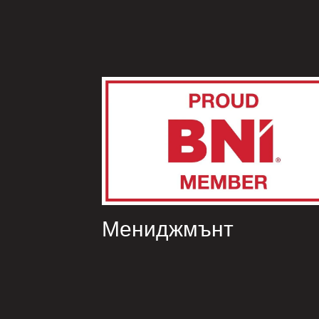
Мениджмънт