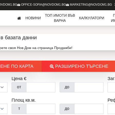
OVDOM1.BG
OFFICE-SOFIA@NOVDOM1.BG
MARKETING@NOVDOM1.BG
ТОП ИМОТИ ВЪВ
НОВИНИ
КАЛКУЛАТОРИ
ВАРНА
И
в базата данни
ерете своя Нов Дом на страница Продажби!
ЕНЕ ПО КАРТА
РАЗШИРЕНО ТЪРСЕНЕ
Цена €
Заг
от
до
Площ кв.м.
Ре
т
до