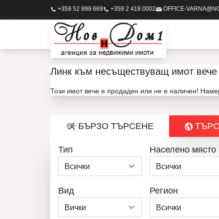
+359 52 999 669
+359 2 418 0002
OFFICE-VARNA@N
Линк към несъществуващ имот вече 
Този имот вече е продаден или не е наличен! Нам
БЪРЗО ТЪРСЕНЕ
ТЪРС
Тип
Населено място
Вид
Регион