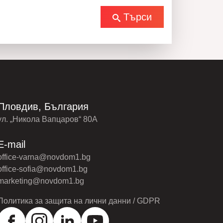
Търси
Пловдив, България
ул. „Никола Вапцаров“ 80А
E-mail
office-varna@novdom1.bg
office-sofia@novdom1.bg
marketing@novdom1.bg
Политика за защита на лични данни / GDPR