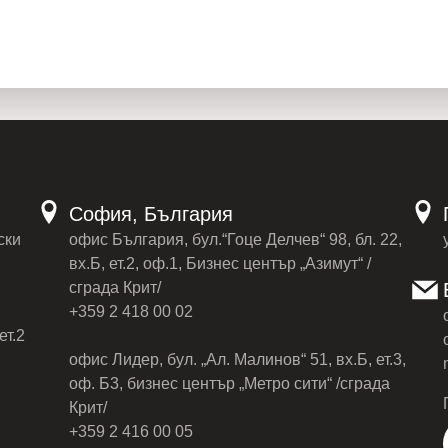
София, България
ски
офис България, бул.“Гоце Делчев“ 98, бл. 22,
вх.Б, ет.2, оф.1, Бизнес център „Азимут“ /
сграда Крит/
+359 2 418 00 02
ет.2
офис Лидер, бул. „Ал. Малинов“ 51, вх.Б, ет.3,
оф. Б3, бизнес център „Метро сити“ /сграда
Крит/
+359 2 416 00 05