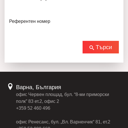
Референтен номер
Търси
Варна, България
офис Червен площад, бул. “8-ми приморски
полк” 83 ет.2, офис 2
+359 52 460 496
офис Ренесанс, бул. „Вл. Варненчик“ 81, ет.2