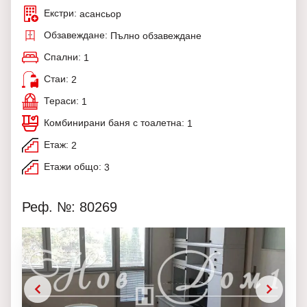
Екстри:
асансьор
Обзавеждане:
Пълно обзавеждане
Спални:
1
Стаи:
2
Тераси:
1
Комбинирани баня с тоалетна:
1
Етаж:
2
Етажи общо:
3
Реф. №: 80269