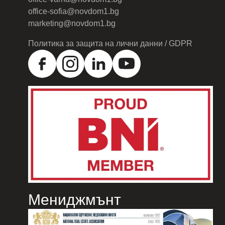
office-sofia@novdom1.bg
marketing@novdom1.bg
Политика за защита на лични данни / GDPR
Мениджмънт