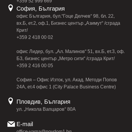
+359 52 999 669
София, България
офис България, бул.“Гоце Делчев“ 98, бл. 22,
вх.Б, ет.2, оф.1, Бизнес център „Азимут“ /сграда
Крит/
+359 2 418 00 02
офис Лидер, бул. „Ал. Малинов“ 51, вх.Б, ет.3, оф.
Б3, бизнес център „Метро сити“ /сграда Крит/
+359 2 416 00 05
София – Офис Изток, ул. Акад. Методи Попов
24А, ет.4 офис 1 (City Palace Business Centre)
Пловдив, България
ул. „Никола Вапцаров“ 80А
E-mail
office-varna@novdom1.bg