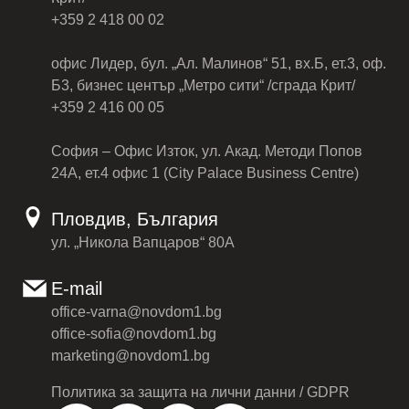
+359 2 418 00 02
офис Лидер, бул. „Ал. Малинов“ 51, вх.Б, ет.3, оф.
Б3, бизнес център „Метро сити“ /сграда Крит/
+359 2 416 00 05
София – Офис Изток, ул. Акад. Методи Попов
24А, ет.4 офис 1 (City Palace Business Centre)
Пловдив, България
ул. „Никола Вапцаров“ 80А
E-mail
office-varna@novdom1.bg
office-sofia@novdom1.bg
marketing@novdom1.bg
Политика за защита на лични данни / GDPR