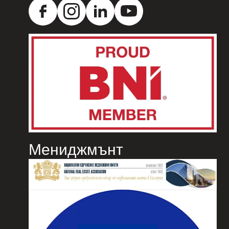
Мениджмънт