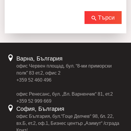
Търси
Варна, България
офис Червен площад, бул. “8-ми приморски
полк” 83 ет.2, офис 2
+359 52 460 496
офис Ренесанс, бул. „Вл. Варненчик“ 81, ет.2
+359 52 999 669
София, България
офис България, бул.“Гоце Делчев“ 98, бл. 22,
вх.Б, ет.2, оф.1, Бизнес център „Азимут“ /сграда
Крит/