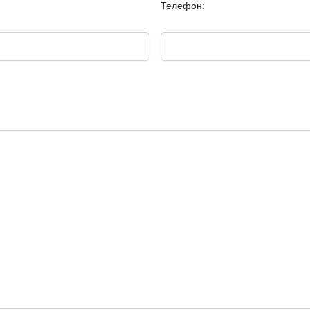
Телефон:
Ако има нещо, което сме 
коментари или желаете ог
Телефон – Всеки Ден от 8:3
Whatsapp – Денонощно: 08
Viber – Денонощно: 0894 5
Telegram – Денонощно: 089
Павел Петров