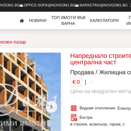
OVDOM1.BG
OFFICE-SOFIA@NOVDOM1.BG
MARKETING@NOVDOM1.BG
ТОП ИМОТИ ВЪВ
НОВИНИ
КАЛКУЛАТОРИ
ВАРНА
И
хозен пазар
Напреднало строите
централна част
Продава / Жилищна с
€ 0
|
Цена на квадратен метър
Видове отопление:
Електр
Екстри:
в строеж, асансьор, гараж, с