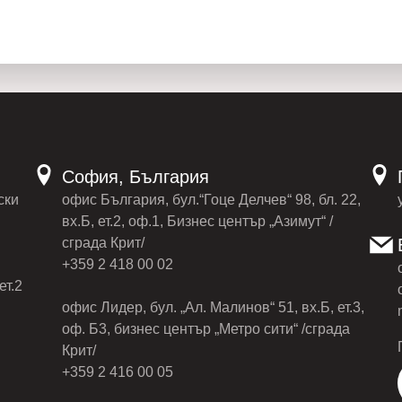
София, България
ски
офис България, бул.“Гоце Делчев“ 98, бл. 22,
вх.Б, ет.2, оф.1, Бизнес център „Азимут“ /
сграда Крит/
+359 2 418 00 02
ет.2
офис Лидер, бул. „Ал. Малинов“ 51, вх.Б, ет.3,
оф. Б3, бизнес център „Метро сити“ /сграда
Крит/
+359 2 416 00 05