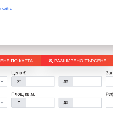
а сайта
ЕНЕ ПО КАРТА
РАЗШИРЕНО ТЪРСЕНЕ
Цена €
Заг
от
до
Площ кв.м.
Ре
т
до