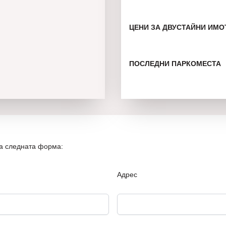
ЦЕНИ ЗА ДВУСТАЙНИ ИМОТИ
ПОСЛЕДНИ ПАРКОМЕСТА
В непосредствена близо
– Ботева градинка
– Катедрален храм „Успе
на следната форма:
– Колхозен пазар
– 1 РПУ Варна
Адрес
– Историческият център 
– Силна комуникативност 
градски транспорт;