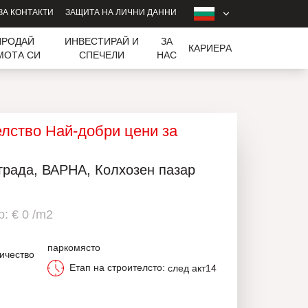
ЗА КОНТАКТИ
ЗАЩИТА НА ЛИЧНИ ДАННИ
ПРОДАЙ
ИНВЕСТИРАЙ И
ЗА
КАРИЕРA
МОТА СИ
СПЕЧЕЛИ
НАС
лство Най-добри цени за
града, ВАРНА, Колхозен пазар
: € 0 /m2
паркомясто
ичество
Етап на строителсто:
след акт14