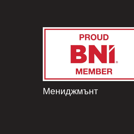
Мениджмънт