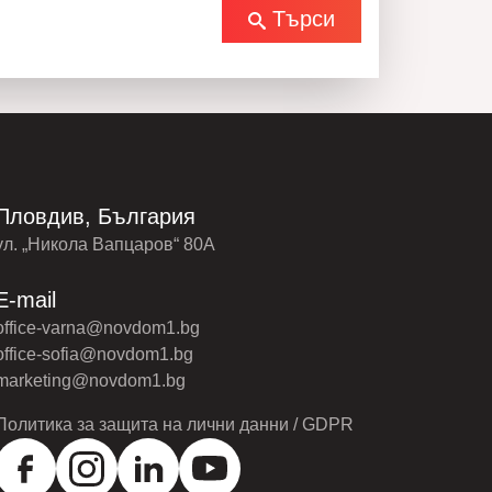
Търси
Пловдив, България
ул. „Никола Вапцаров“ 80А
E-mail
office-varna@novdom1.bg
office-sofia@novdom1.bg
marketing@novdom1.bg
Политика за защита на лични данни / GDPR