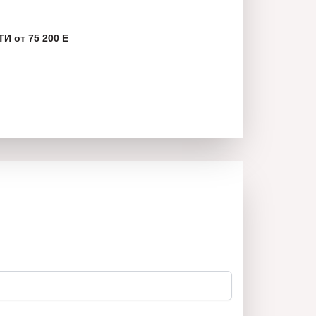
 от 75 200 Е
ст до:
ние Богородично“
на Варна
и достъп до главни пътни артерии и