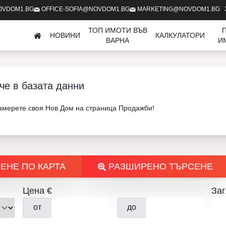
OVDOM1.BG
OFFICE-SOFIA@NOVDOM1.BG
MARKETING@NOVDOM1.BG
ТОП ИМОТИ ВЪВ
НОВИНИ
КАЛКУЛАТОРИ
ВАРНА
И
че в базата данни
Намерете своя Нов Дом на страница Продажби!
ЕНЕ ПО КАРТА
РАЗШИРЕНО ТЪРСЕНЕ
Цена €
Заг
от
до