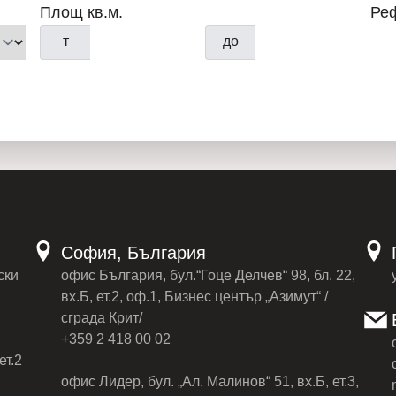
Площ кв.м.
Ре
т
до
София, България
ски
офис България, бул.“Гоце Делчев“ 98, бл. 22,
вх.Б, ет.2, оф.1, Бизнес център „Азимут“ /
сграда Крит/
+359 2 418 00 02
ет.2
офис Лидер, бул. „Ал. Малинов“ 51, вх.Б, ет.3,