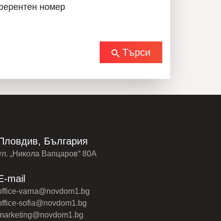
ферентен номер
Търси
Пловдив, България
ул. „Никола Вапцаров“ 80А
E-mail
office-varna@novdom1.bg
office-sofia@novdom1.bg
marketing@novdom1.bg