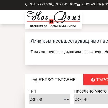
+359 52 999 669
+359 2 418 0002
OFFICE-VARNA@N
Линк към несъществуващ имот ве
Този имот вече е продаден или не е наличен! 
БЪРЗО ТЪРСЕНЕ
ТЪРС
Тип
Населено място