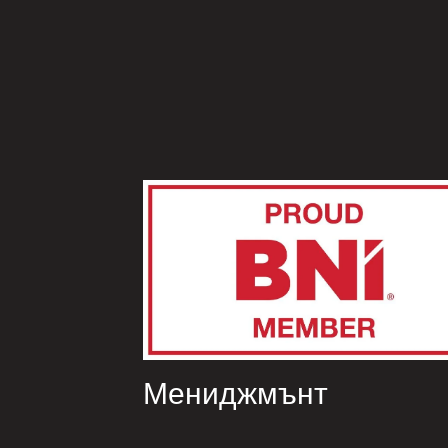
Мениджмънт