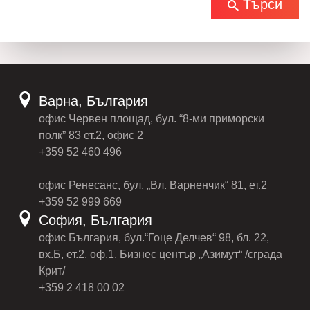
Търси
Варна, България
офис Червен площад, бул. “8-ми приморски
полк” 83 ет.2, офис 2
+359 52 460 496
офис Ренесанс, бул. „Вл. Варненчик“ 81, ет.2
+359 52 999 669
София, България
офис България, бул.“Гоце Делчев“ 98, бл. 22,
вх.Б, ет.2, оф.1, Бизнес център „Азимут“ /сграда
Крит/
+359 2 418 00 02