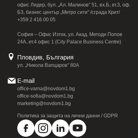
офис Лидер, бул. „Ал. Малинов“ 51, вх.Б, ет.3, оф.
Б3, бизнес център „Метро сити“ /сграда Крит/
+359 2 416 00 05
София – Офис Изток, ул. Акад. Методи Попов
24А, ет.4 офис 1 (City Palace Business Centre)
Пловдив, България
ул. „Никола Вапцаров“ 80А
E-mail
office-varna@novdom1.bg
office-sofia@novdom1.bg
marketing@novdom1.bg
Политика за защита на лични данни / GDPR