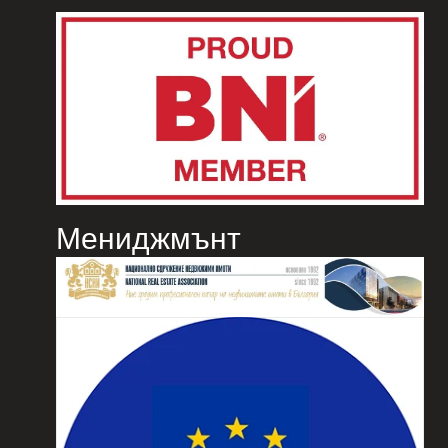
Мениджмънт